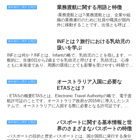
ングフライトの2種類が存在します。-ストップオーバー-ストップオ
ーバーとは、乗り継ぎ地で1泊以上滞在するトランジットのことで
業務渡航に関する用語と特徴
海外旅行に関する用語
す。ストップオーバーを利用すれば、乗り継ぎ地で観光やビジネスを
-業務渡航とは?-業務渡航とは、企業や組
行うなど、滞在を楽しむことができます。また、ストップオーバーを
織の業務遂行のために社員や職員が国内
利用することで、航空券代を安く抑えることもできます。-コネクテ
外に移動することです。出張とも呼ばれ
ィングフライト-コネクティングフライトとは、乗り継ぎ地で1泊以上
ます。業務渡航の目的は、顧客や取引先
滞在せずに、そのまま目的地まで向かうトランジットのことです。コ
との商談、会議、調査、研修などさまざ
ネクティングフライトを利用すれば、乗り継ぎ地で滞在する必要がな
まです。業務渡航は、企業のグローバル
く、移動時間を短縮することができます。ただし、コネクティングフ
INFとは？旅行における乳幼児の
海外旅行に関する用語
化に伴い、近年ますます増加していま
ライトを利用する場合は、乗り継ぎ便の出発時刻と到着時刻を慎重に
扱いを学ぶ
す。グローバル化とは、国境を越えて企
確認しておくことが大切です。-トランジットを利用する際の注意点-
業や組織の活動が行われるようになるこ
INFとは何か？INFとは、Infantの略で、乳幼児のことを指します。一
トランジットを利用する際には、いくつかの注意点があります。ま
とで、業務渡航はグローバル化の重要な
般的に、生後0日から2歳までを乳幼児と呼びます。乳幼児は、心身
ず、トランジットを利用する際には、乗り継ぎ便の出発時刻と到着時
要素となっています。業務渡航は、企業
ともに未発達であり、周囲の環境にとても影響を受けやすい時期で
刻を慎重に確認しておくことが大切です。乗り継ぎ便の出発時刻が遅
や組織にとって多くのメリットがありま
す。そのため、旅行をする際には、乳幼児の扱いに十分注意する必要
れたり、到着時刻が早まったりすると、乗り継ぎができなくなる可能
す。まず、顧客や取引先との関係を強化
があります。乳幼児との旅行で注意すべき点乳幼児との旅行で注意す
性があります。また、トランジットを利用する際には、乗り継ぎ地で
することができます。直接会って商談や
べき点としては、以下のことが挙げられます。・移動手段の選択乳幼
の入国審査や手荷物検査を受ける必要があります。乗り継ぎ地での入
オーストラリア入国に必要な
海外旅行に関する用語
会議を行うことで、相互理解を深め、信
児との旅行では、移動手段の選択が重要です。飛行機や新幹線などの
国審査や手荷物検査に時間がかかる場合があるので、時間に余裕を持
ETASとは？
頼関係を築くことができます。また、調
長距離移動の場合、乳幼児は長時間同じ姿勢でいることが難しく、ぐ
って行動する必要があります。さらに、トランジットを利用する際に
査や研修を行うことで、新しい知識や技
ずってしまうことがあります。そのため、乳幼児連れに優しい移動手
- ETASの概要ETASとは、Electronic Travel Authorityの略で、電子渡
は、乗り継ぎ地での通貨や言葉を確認しておくことも大切です。乗り
術を習得することができます。さらに、
段を選ぶことが大切です。・宿泊先の選択乳幼児との旅行では、宿泊
航許可証のことです。オーストラリア政府が2015年に導入したシス
継ぎ地での通貨や言葉がわからないと、トラブルになる可能性があり
海外の文化や習慣を学ぶことで、国際的
先の選択も重要です。乳幼児連れに優しいホテルや旅館は、ベビーベ
テムで、オーストラリアに入国する際に必要となる許可証です。
ます。
な視野を広げることができます。しか
ッドや授乳室などの設備が整っています。また、乳幼児用の食事メニ
ETASは、オーストラリア政府がテロや不法移民を防ぐために導入し
し、業務渡航にはデメリットもありま
ューを用意しているところもあります。・荷物の準備乳幼児との旅行
たもので、オーストラリアに入国する前に申請する必要があります。
す。まず、費用がかかります。航空券、
では、荷物の準備も重要です。乳幼児に必要な哺乳瓶やミルク、おむ
ETASは、オーストラリア国民、ニュージーランド国民、ビザを持っ
パスポートに関する基本情報と世
海外旅行に関する用語
宿泊費、旅費など、業務渡航には多くの
つなどはもちろん、着替えや防寒具なども忘れずに準備しましょう。
ている人を除く、すべての外国人が申請する必要があります。ETAS
界のさまざまなパスポートの特徴
費用がかかります。また、業務渡航中
また、乳幼児のおもちゃや絵本なども持って行くと、移動中や宿泊先
の申請はオンラインで行うことができ、申請にかかる時間は15分ほ
は、本業に集中することが難しくなりま
で退屈せずに過ごすことができます。・体調管理乳幼児との旅行で
どです。申請には、パスポート情報、連絡先情報、渡航目的、滞在期
-パスポートの目的と歴史-パスポートとは、国が国民に発行する身分
す。会議や調査、研修など、業務渡航中