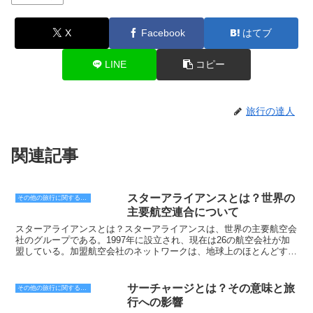
X
Facebook
はてブ
LINE
コピー
旅行の達人
関連記事
スターアライアンスとは？世界の
その他の旅行に関する用語
主要航空連合について
スターアライアンスとは？スターアライアンスは、世界の主要航空会
社のグループである。1997年に設立され、現在は26の航空会社が加
盟している。加盟航空会社のネットワークは、地球上のほとんどすべ
ての国と地域をカバーしており、年間約1億8,000万人の旅客を輸送し
ている。スターアライアンスの主な目的は、加盟航空会社間の協力を
通じて、旅客の利便性を向上させ、航空旅行の安全性と効率性を高め
サーチャージとは？その意味と旅
その他の旅行に関する用語
ることである。具体的な取り組みとしては、以下のものが挙げられ
行への影響
る。・加盟航空会社間の共同運航便の運航。・加盟航空会社間のマイ