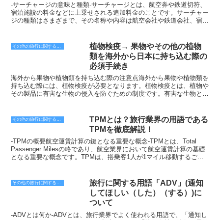
レージプログラムの共通化。・加盟航空会社間のラウンジの相互利
-サーチャージの意味と種類-サーチャージとは、航空券や鉄道切符、
用。・加盟航空会社間の航空機の相互リース。これらの取り組みを通
宿泊施設の料金などに上乗せされる追加料金のことです。サーチャー
じて、スターアライアンスは旅客の利便性を向上させ、航空旅行の安
ジの種類はさまざまで、その名称や内容は航空会社や鉄道会社、宿泊
全性と効率性を高めている。なお、スターアライアンスに加盟してい
施設などによって異なりますが、主なものとしては以下のものがあり
る航空会社は、以下の通りである。・エアーカナダ・エジプト航空・
ます。-・燃油サーチャージ-原油価格の変動に連動して航空券や鉄道
エーゲ航空・エア・インディア・エア・ニュージーランド・全日本空
切符の料金が上乗せされるサーチャージです。原油価格が上昇すると
植物検疫→ 果物やその他の植物
その他の旅行に関する用語
輸・アシアナ航空・オーストリア航空・ブリュッセル航空・クロアチ
サーチャージも上昇し、原油価格が下落するとサーチャージも下落し
類を海外から日本に持ち込む際の
ア航空・エバー航空・エチオピア航空・フィンランド航空・ガルー
ます。-・空港利用料-空港を利用する際に徴収されるサーチャージで
必須手続き
ダ・インドネシア航空・海南航空・香港航空・アビアンカ航空・ユナ
す。空港の維持・管理・運営などに充てられます。空港利用料は、空
イテッド航空・Lufthansa・LOTポーランド航空・サンポール航空・
港によって異なります。-・保安サービス料-空港の保安を強化するた
海外から果物や植物類を持ち込む際の注意点海外から果物や植物類を
スカンジナビア航空・シンガポール航空・南アフリカ航空・スイスイ
め、航空券の料金に上乗せされるサーチャージです。保安サービス料
持ち込む際には、植物検疫が必要となります。植物検疫とは、植物や
ンターナショナルエアラインズ・ターキッシュエアラインズ・タイ国
は、航空会社によって異なります。-・座席指定料-航空券の購入時に
その製品に有害な生物の侵入を防ぐための制度です。有害な生物と
際航空これらの航空会社は、世界中のあらゆる場所に就航しており、
座席を指定した場合、座席指定料として追加料金を徴収されることが
は、植物の生長や繁殖に被害を与える生物のことです。例えば、昆
スターアライアンスを利用することで、地球上のあらゆる場所へと簡
あります。座席指定料は、航空会社によって異なります。-・受託手
虫、細菌、ウイルスなどが挙げられます。植物検疫は、日本国内の農
単に移動することができる。
荷物料-航空機に預ける手荷物の重量が規定を超えた場合、受託手荷
作物を守るために実施されています。有害な生物が国内に侵入する
TPMとは？旅行業界の用語である
その他の旅行に関する用語
物料として追加料金を徴収されることがあります。受託手荷物料は、
と、農作物に被害を与え、収穫量が減少するなどの問題が発生しま
TPMを徹底解説！
航空会社によって異なります。-・食事代-航空機内で提供される食事
す。また、有害な生物が国内に定着すると、撲滅することが困難とな
の代金として、食事代を徴収されることがあります。食事代は、航空
り、長期にわたって農作物に被害を与え続けることとなります。植物
-TPMの概要航空運賃計算の鍵となる重要な概念-TPMとは、Total
会社によって異なります。-・宿泊税-宿泊施設に宿泊した場合、宿泊
検疫は、輸入する植物の種類や数量によって、必要な手続きが異なり
Passenger Milesの略であり、航空業界において航空運賃計算の基礎
税を徴収されることがあります。宿泊税は、都道府県や市町村によっ
ます。果物や野菜など、生鮮食品の場合には、原則として輸入が禁止
となる重要な概念です。TPMは、搭乗客1人が1マイル移動するごと
て異なります。-サーチャージは、旅行の費用を増加させる要因とな
されています。ただし、一部の果物や野菜については、輸入が許可さ
に得られる収入であり、航空会社が航空運賃を決定する際に考慮する
ります。旅行を計画する際には、サーチャージについても考慮に入れ
れている場合があります。輸入が許可されている果物や野菜について
主要な要素です。TPMは、航空運賃計算の鍵となる重要な概念であ
て予算を立てる必要があります。-
は、輸入前に植物防疫所による検査を受ける必要があります。植物防
り、航空会社の収益性を左右する重要な要素です。航空会社は、
旅行に関する用語「ADV」(通知
その他の旅行に関する用語
疫所の検査では、果物や野菜に有害な生物が付着していないか、ま
TPMを高く維持することができれば、収益性を向上させることがで
してほしい（した）（する）)に
た、果物や野菜自体が有害な生物に感染していないかを確認します。
きます。逆に、TPMが低くなってしまうと、収益性が低下してしま
ついて
検査に合格した果物や野菜は、輸入が許可されます。植物検疫は、日
います。航空会社は、TPMを高く維持するために、様々な施策を講
本国内の農作物を守るために重要な制度です。海外から果物や植物類
じています。例えば、航空運賃を高く設定したり、座席数を増やした
-ADVとは何か-ADVとは、旅行業界でよく使われる用語で、「通知し
を持ち込む際には、必ず植物検疫の手続きを行いましょう。植物検疫
り、フライト数を増やしたりすることなどが挙げられます。また、航