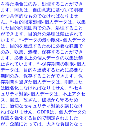
を得た場合にのみ、処理することができ
ます。同意は、自由意志に基づいて明確
かつ具体的なものでなければなりませ
ん。* -目的限定処理- 個人データは、収集
した目的の範囲内でのみ、処理すること
ができます。目的外の処理は禁止されて
います。* -データの最小限化- 個人データ
は、目的を達成するために必要な範囲で
のみ、収集、処理、保存することができ
ます。必要以上の個人データの収集は禁
止されています。* -保存期間の制限- 個人
データは、目的を達成するために必要な
期間のみ、保存することができます。保
存期間を過ぎた個人データは、削除また
は匿名化しなければなりません。* -セキ
ュリティ対策- 個人データは、不正アクセ
ス、漏洩、改ざん、破壊から守るため
に、適切なセキュリティ対策を講じなけ
ればなりません。GDPRは、個人データの
保護を強化する目的で制定されました
が、企業にとっては、大きな負担となっ