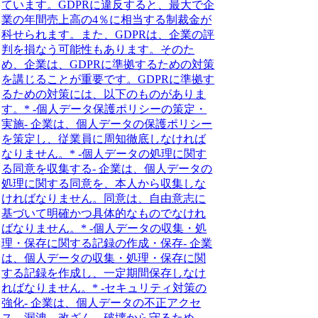
ています。GDPRに違反すると、最大で企
業の年間売上高の4％に相当する制裁金が
科せられます。また、GDPRは、企業の評
判を損なう可能性もあります。そのた
め、企業は、GDPRに準拠するための対策
を講じることが重要です。GDPRに準拠す
るための対策には、以下のものがありま
す。* -個人データ保護ポリシーの策定・
実施- 企業は、個人データの保護ポリシー
を策定し、従業員に周知徹底しなければ
なりません。* -個人データの処理に関す
る同意を収集する- 企業は、個人データの
処理に関する同意を、本人から収集しな
ければなりません。同意は、自由意志に
基づいて明確かつ具体的なものでなけれ
ばなりません。* -個人データの収集・処
理・保存に関する記録の作成・保存- 企業
は、個人データの収集・処理・保存に関
する記録を作成し、一定期間保存しなけ
ればなりません。* -セキュリティ対策の
強化- 企業は、個人データの不正アクセ
ス、漏洩、改ざん、破壊から守るため