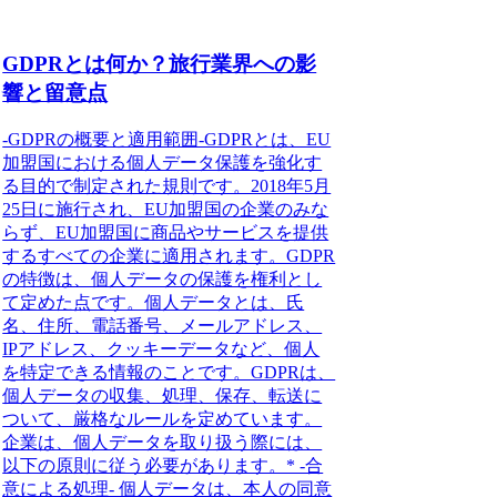
GDPRとは何か？旅行業界への影
響と留意点
-GDPRの概要と適用範囲-GDPRとは、EU
加盟国における個人データ保護を強化す
る目的で制定された規則です。2018年5月
25日に施行され、EU加盟国の企業のみな
らず、EU加盟国に商品やサービスを提供
するすべての企業に適用されます。GDPR
の特徴は、個人データの保護を権利とし
て定めた点です。個人データとは、氏
名、住所、電話番号、メールアドレス、
IPアドレス、クッキーデータなど、個人
を特定できる情報のことです。GDPRは、
個人データの収集、処理、保存、転送に
ついて、厳格なルールを定めています。
企業は、個人データを取り扱う際には、
以下の原則に従う必要があります。* -合
意による処理- 個人データは、本人の同意