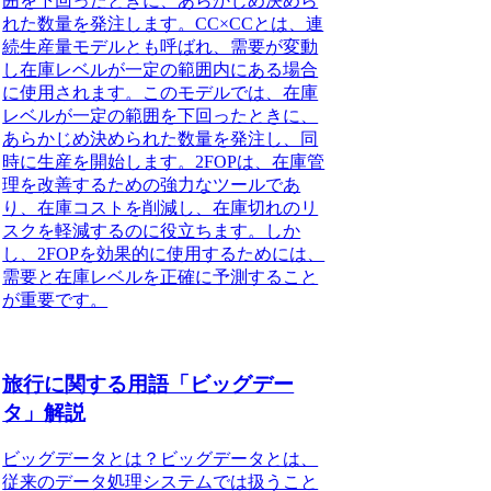
囲を下回ったときに、あらかじめ決めら
れた数量を発注します。CC×CCとは、連
続生産量モデルとも呼ばれ、需要が変動
し在庫レベルが一定の範囲内にある場合
に使用されます。このモデルでは、在庫
レベルが一定の範囲を下回ったときに、
あらかじめ決められた数量を発注し、同
時に生産を開始します。2FOPは、在庫管
理を改善するための強力なツールであ
り、在庫コストを削減し、在庫切れのリ
スクを軽減するのに役立ちます。しか
し、2FOPを効果的に使用するためには、
需要と在庫レベルを正確に予測すること
が重要です。
旅行に関する用語「ビッグデー
タ」解説
ビッグデータとは？ビッグデータとは、
従来のデータ処理システムでは扱うこと