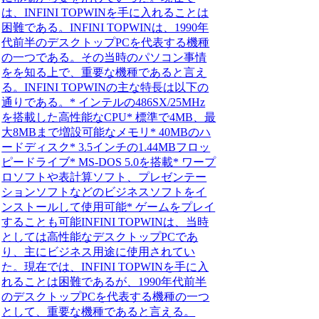
は、INFINI TOPWINを手に入れることは
困難である。INFINI TOPWINは、1990年
代前半のデスクトップPCを代表する機種
の一つである。その当時のパソコン事情
をを知る上で、重要な機種であると言え
る。INFINI TOPWINの主な特長は以下の
通りである。* インテルの486SX/25MHz
を搭載した高性能なCPU* 標準で4MB、最
大8MBまで増設可能なメモリ* 40MBのハ
ードディスク* 3.5インチの1.44MBフロッ
ピードライブ* MS-DOS 5.0を搭載* ワープ
ロソフトや表計算ソフト、プレゼンテー
ションソフトなどのビジネスソフトをイ
ンストールして使用可能* ゲームをプレイ
することも可能INFINI TOPWINは、当時
としては高性能なデスクトップPCであ
り、主にビジネス用途に使用されてい
た。現在では、INFINI TOPWINを手に入
れることは困難であるが、1990年代前半
のデスクトップPCを代表する機種の一つ
として、重要な機種であると言える。