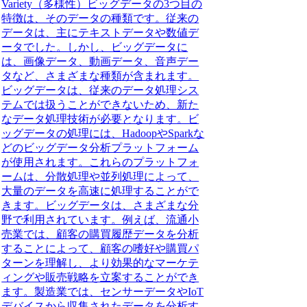
Variety（多様性）ビッグデータの3つ目の
特徴は、そのデータの種類です。従来の
データは、主にテキストデータや数値デ
ータでした。しかし、ビッグデータに
は、画像データ、動画データ、音声デー
タなど、さまざまな種類が含まれます。
ビッグデータは、従来のデータ処理シス
テムでは扱うことができないため、新た
なデータ処理技術が必要となります。ビ
ッグデータの処理には、HadoopやSparkな
どのビッグデータ分析プラットフォーム
が使用されます。これらのプラットフォ
ームは、分散処理や並列処理によって、
大量のデータを高速に処理することがで
きます。ビッグデータは、さまざまな分
野で利用されています。例えば、流通小
売業では、顧客の購買履歴データを分析
することによって、顧客の嗜好や購買パ
ターンを理解し、より効果的なマーケテ
ィングや販売戦略を立案することができ
ます。製造業では、センサーデータやIoT
デバイスから収集されたデータを分析す