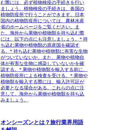
む際には、必ず植物検疫の手続きを行い
ましょう。植物検疫の手続きは、各国の
植物防疫所で行うことができます。日本
国内の植物防疫所については、農林水産
省のホームページをご覧ください。ま
た、海外から果物や植物類を持ち込む際
には、以下の点にも注意しましょう。* 持
ち込む果物や植物類の原産国を確認す
る。* 持ち込む果物や植物類に有害な生物
がついていないか、また、果物や植物自
体が有害な生物に感染していないかを確
認する。* 果物や植物類を輸入する前に、
植物防疫所による検査を受ける。* 果物や
植物類を輸入する際には、輸入許可証が
必要となる場合がある。これらの点に注
意して、海外から果物や植物類を持ち込
みましょう。
オンシーズンとは？旅行業界用語
を解説