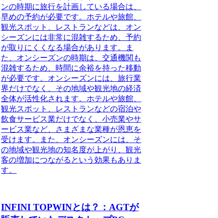
ンの時期に旅行を計画している場合は、
早めの予約が必要です。ホテルや旅館、
観光スポット、レストランなどは、オン
シーズンには非常に混雑するため、予約
が取りにくくなる場合があります。ま
た、オンシーズンの時期は、交通機関も
混雑するため、時間に余裕を持った移動
が必要です。オンシーズンには、旅行業
界だけでなく、その地域や観光地の経済
全体が活性化されます。ホテルや旅館、
観光スポット、レストランなどの宿泊や
飲食サービス業だけでなく、小売業やサ
ービス業など、さまざまな業種が恩恵を
受けます。また、オンシーズンには、そ
の地域や観光地の知名度が上がり、観光
客の増加につながるという効果もありま
す。
INFINI TOPWINとは？：AGTが