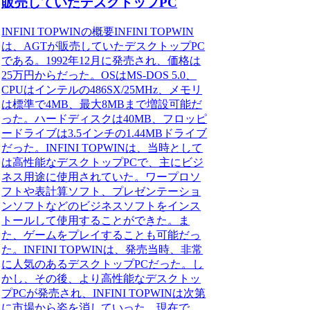
販売していたデスクトップPC
INFINI TOPWINの概要INFINI TOPWIN
は、AGTが販売していたデスクトップPC
である。1992年12月に発売され、価格は
25万円からだった。OSはMS-DOS 5.0、
CPUはインテルの486SX/25MHz、メモリ
は標準で4MB、最大8MBまで増設可能だ
った。ハードディスクは40MB、フロッピ
ードライブは3.5インチの1.44MBドライブ
だった。INFINI TOPWINは、当時として
は高性能なデスクトップPCで、主にビジ
ネス用途に使用されていた。ワープロソ
フトや表計算ソフト、プレゼンテーショ
ンソフトなどのビジネスソフトをインス
トールして使用することができた。ま
た、ゲームをプレイすることも可能だっ
た。INFINI TOPWINは、発売当時、非常
に人気のあるデスクトップPCだった。し
かし、その後、より高性能なデスクトッ
プPCが発売され、INFINI TOPWINは次第
に市場から姿を消していった。現在で