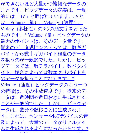
ができないほど大量かつ複雑なデータの
ことです。ビッグデータの定義は、一般
的には「3V」と呼ばれています。3Vと
は、Volume（量）、Velocity（速度）、
Variety（多様性）の3つの頭文字をとった
ものです。* Volume（量）ビッグデータの
最大のポイントは、そのデータ量です。
従来のデータ処理システムでは、数ギガ
バイトから数十ギガバイト程度のデータ
を扱うのが一般的でした。しかし、ビッ
グデータでは、数テラバイト、数ペタバ
イト、場合によっては数エクサバイトも
のデータを扱うことになります。*
Velocity（速度）ビッグデータのもう一つ
の特徴は、その生成速度です。従来のデ
ータは、数時間や数日おきに生成される
ことが一般的でした。しかし、ビッグデ
ータは、数分や数秒ごとに生成されま
す。これは、センサーやIoTデバイスの普
及によって、大量のデータがリアルタイ
ムに生成されるようになったからです。*