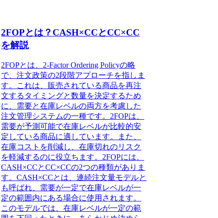
2FOPとは？CASH×CCとCC×CC
を解説
2FOPとは、2-Factor Ordering Policyの略
で、注文政策の2段階アプローチを指しま
す。これは、販売されている商品を再注
文するタイミングと数量を決定するため
に、需要と在庫レベルの両方を考慮した
注文管理システムの一種です。2FOPは、
需要が予測可能で在庫レベルが比較的安
定している商品に適しています。また、
在庫コストを削減し、在庫切れのリスク
を軽減するのに役立ちます。2FOPには、
CASH×CCとCC×CCの2つの種類がありま
す。CASH×CCとは、連続注文量モデルと
も呼ばれ、需要が一定で在庫レベルが一
定の範囲内にある場合に使用されます。
このモデルでは、在庫レベルが一定の範