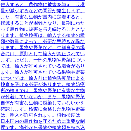
侵入すると、農作物に被害を与え、収穫
量が減少するなどの問題が発生します。
また、有害な生物が国内に定着すると、
撲滅することが困難となり、長期にわた
って農作物に被害を与え続けることとな
ります。植物検疫は、輸入する植物の種
類や数量によって、必要な手続きが異な
ります。果物や野菜など、生鮮食品の場
合には、原則として輸入が禁止されてい
ます。ただし、一部の果物や野菜につい
ては、輸入が許可されている場合があり
ます。輸入が許可されている果物や野菜
については、輸入前に植物防疫所による
検査を受ける必要があります。植物防疫
所の検査では、果物や野菜に有害な生物
が付着していないか、また、果物や野菜
自体が有害な生物に感染していないかを
確認します。検査に合格した果物や野菜
は、輸入が許可されます。植物検疫は、
日本国内の農作物を守るために重要な制
度です。海外から果物や植物類を持ち込