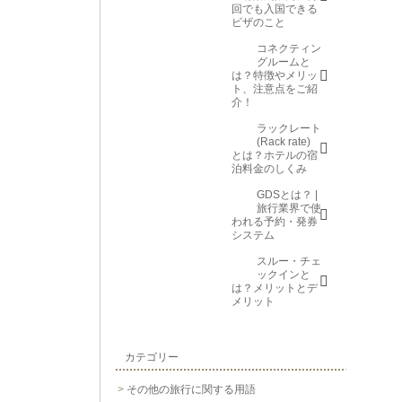
回でも入国できる
ビザのこと
コネクティン
グルームと
は？特徴やメリッ
ト、注意点をご紹
介！
ラックレート
(Rack rate)
とは？ホテルの宿
泊料金のしくみ
GDSとは？ |
旅行業界で使
われる予約・発券
システム
スルー・チェ
ックインと
は？メリットとデ
メリット
カテゴリー
その他の旅行に関する用語