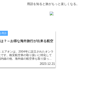
用語を知ると旅がもっと楽しくなる。
る用語
とは？～お得な海外旅行が出来る航空
 エアオンは、2004年に設立されたオンラ
社です。格安航空券の取り扱いに特化して
国内線の他、海外線の航空券も取り扱って
アオンの特徴は、独自のシステムで航空券
2023.12.21
る点です。エアオンのシステムでは、出発
、出発日、帰国日、航空会社、座席クラス
を入力するだけで、条件に合う航空券を検
ができます。また、エアオンでは航空券の
することもできます。エアオンのシステム
の航空会社の航空券の価格を比較すること
で、最も安い航空券を見つけることができ
アオンの航空券は、エアオンのウェブサイト
ることができます。エアオンのウェブサイ
空券の検索、予約、支払いを行うことがで
た、エアオンでは航空券の予約を電話で受
す。エアオンの電話番号は、050-5536-