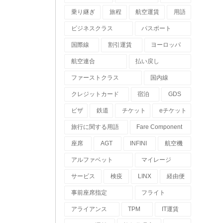
乗り継ぎ
旅程
航空運賃
用語
ビジネスクラス
パスポート
国際線
割引運賃
ヨーロッパ
航空連合
払い戻し
ファーストクラス
国内線
クレジットカード
宿泊
GDS
ビザ
鉄道
チケット
eチケット
旅行に関する用語
Fare Component
座席
AGT
INFINI
航空機
アルファベット
マイレージ
サービス
検疫
LINX
経由便
事前座席指定
フライト
アライアンス
TPM
IT運賃