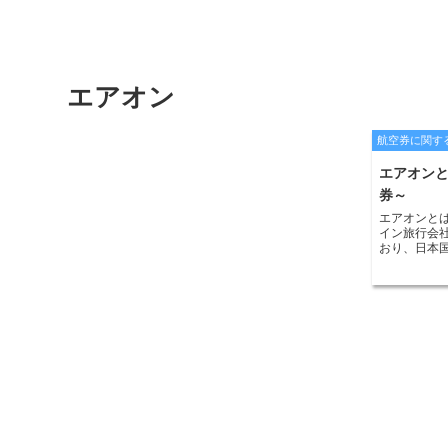
エアオン
航空券に関す
エアオン
券～
エアオンとは
イン旅行会
おり、日本
います。エ
を検索でき
地、到着地
などの条件
索すること
価格を比較
では、複数
ができるの
ます。 エ
から予約す
トでは、航
きます。ま
け付けていま