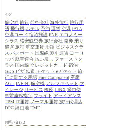
タグ
航空券
旅行
航空会社
海外旅行
旅行用
語
飛行機
ホテル
予約
運賃
空港
IATA
空港コード
宿泊施設
PNR
エコノミー
クラス
格安航空券
旅行会社
発券
乗り
継ぎ
旅程
航空運賃
用語
ビジネスクラ
ス
パスポート
国際線
割引運賃
ヨーロ
ッパ
航空連合
払い戻し
ファーストク
ラス
国内線
クレジットカード
宿泊
GDS
ビザ
鉄道
チケット
eチケット
旅
行に関する用語
Fare Component
座席
AGT
INFINI
航空機
アルファベット
マ
イレージ
サービス
検疫
LINX
経由便
事前座席指定
フライト
アライアンス
TPM
IT運賃
ノーマル運賃
旅行代理店
DPC
経由地
EMD
お問い合わせ