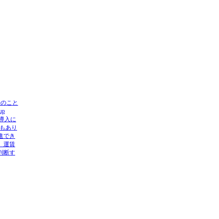
方法のこと
p
の導入に
もあり
進でき
、運賃
判断す