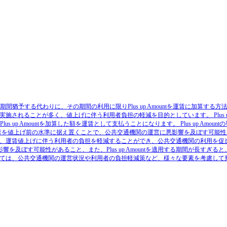
の運賃を一定期間猶予する代わりに、その期間の利用に限りPlus up Amountを運賃に加算する
して実施されることが多く、値上げに伴う利用者負担の軽減を目的としています。 Plus u
up Amountを加算した額を運賃として支払うことになります。 Plus up Amount
賃を値上げ前の水準に据え置くことで、公共交通機関の運営に悪影響を及ぼす可能性
見としては、運賃値上げに伴う利用者の負担を軽減することができ、公共交通機関の利用を促
及ぼす可能性があること、また、Plus up Amountを適用する期間が長すぎると
導入については、公共交通機関の運営状況や利用者の負担軽減策など、様々な要素を考慮して