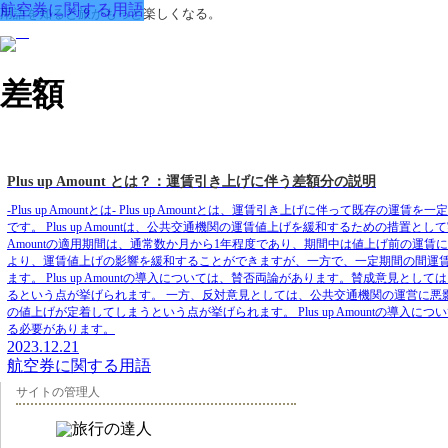
航空券に関する用語
用語を知ると旅がもっと楽しくなる。
差額
Plus up Amount とは？：運賃引き上げに伴う差額分の説明
-Plus up Amountとは- Plus up Amountとは、運賃引き上げに伴って既存
です。 Plus up Amountは、公共交通機関の運賃値上げを緩和するための措置と
Amountの適用期間は、通常数か月から1年程度であり、期間中は値上げ前の運賃にPlus 
より、運賃値上げの影響を緩和することができますが、一方で、一定期間の間運
ます。 Plus up Amountの導入については、賛否両論があります。賛成意
るという点が挙げられます。 一方、反対意見としては、公共交通機関の運営に悪影響を
の値上げが定着してしまうという点が挙げられます。 Plus up Amountの
る必要があります。
2023.12.21
航空券に関する用語
サイトの管理人