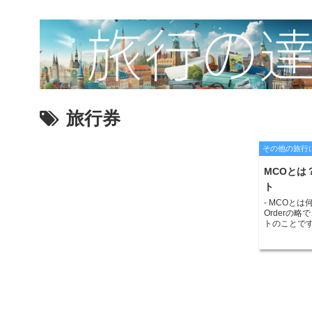
旅行券
その他の旅行
MCOとは
ト
- MCOとは何か
Orderの
トのことで
空運賃、空
諸費用を前払
は、航空券
い戻しも容
使用するこ
を利用する
す。 MCO
購入するこ