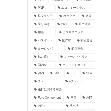
PNR
エコノミークラス
格安航空券
旅行会社
発券
乗り継ぎ
旅程
航空運賃
用語
ビジネスクラス
パスポート
国際線
割引運賃
ヨーロッパ
航空連合
払い戻し
ファーストクラス
国内線
クレジットカード
宿泊
GDS
ビザ
鉄道
チケット
eチケット
旅行に関する用語
Fare Component
座席
AGT
INFINI
航空機