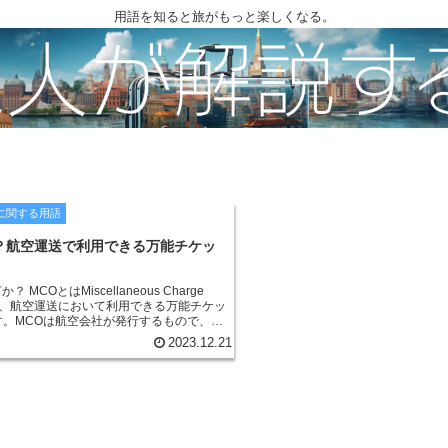
用語を知ると旅がもっと楽しくなる。
に関する用語
？航空運送で利用できる万能チケッ
？ MCOとはMiscellaneous Charge
略で、航空運送において利用できる万能チケッ
す。MCOは航空会社が発行するもので、航
港使用料、燃油サーチャージなどを含めた
2023.12.21
いして購入することができます。 MCO
を購入するよりも柔軟性が高く、変更や払
易です。また、MCOは航空会社を問わずに
とができます。そのため、複数の航空会社
旅行者にとっては、MCOは非常に便利で
は、旅行会社やオンライン予約サイトなどで
とができます。MCOを購入する際には、旅