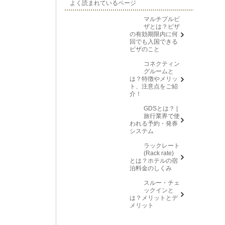
よく読まれているページ
マルチプルビ
ザとは？ビザ
の有効期限内に何
回でも入国できる
ビザのこと
コネクティン
グルームと
は？特徴やメリッ
ト、注意点をご紹
介！
GDSとは？ |
旅行業界で使
われる予約・発券
システム
ラックレート
(Rack rate)
とは？ホテルの宿
泊料金のしくみ
スルー・チェ
ックインと
は？メリットとデ
メリット