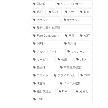
国内線
クレジットカード
宿泊
GDS
ビザ
鉄道
チケット
eチケット
旅行に関する用語
Fare Component
座席
AGT
INFINI
航空機
アルファベット
マイレージ
サービス
検疫
LINX
経由便
事前座席指定
フライト
アライアンス
TPM
IT運賃
ノーマル運賃
旅行代理店
DPC
経由地
EMD