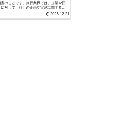
頼書のことです。旅行業界では、企業や団
社に対して、旅行の企画や実施に関する提
際に使用されます。RFPには、旅行の日程
2023.12.21
参加人数、予算などの基本情報に加え、旅
期待することなどが記載されています。
け取った旅行会社は、その内容を基に、旅行
施に関する提案書を作成します。提案書に
日程や目的地、参加人数、予算などの基本
、旅行の目的や期待することへの対応策、
や宿泊施設、交通手段、食事などの詳細が
います。 企業や団体は、旅行会社の提案書
し、最も適した旅行会社を選択することに
RFPは、企業や団体が旅行の企画や実施に
を収集し、旅行会社を比較検討するための
です。 -RFPのメリット- RFPには、企業
て、以下のようなメリットがあります。 *
比較検討し、最適な旅行会社を選択するこ
* 旅行の企画や実施に関する情報を収集す
る * 旅行の目的や期待することを明確に
きる * 旅行の予算を管理することができ
のデメリット- RFPには、企業や団体にとっ
うなデメリットもあります。 * RFPの作
間がかかる * 旅行会社からの提案書を比
に時間がかかる * 最適な旅行会社を選択
しい場合がある * 旅行の予算を超えてし
る -RFPを作成する際の注意点- RFPを作
、以下のような点に注意しましょう。 *
、旅行の日程や目的地、参加人数、予算など
必ず記載しましょう。 * RFPには、旅行
することなどを明確に記載しましょう。 *