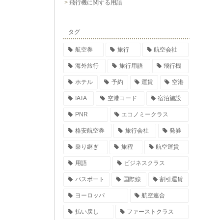
飛行機に関する用語
タグ
航空券
旅行
航空会社
海外旅行
旅行用語
飛行機
ホテル
予約
運賃
空港
IATA
空港コード
宿泊施設
PNR
エコノミークラス
格安航空券
旅行会社
発券
乗り継ぎ
旅程
航空運賃
用語
ビジネスクラス
パスポート
国際線
割引運賃
ヨーロッパ
航空連合
払い戻し
ファーストクラス