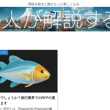
用語を知ると旅がもっと楽しくなる。
る用語
何でしょうか？旅行業界でのRFPの意
します
 RFPとは、Request for Proposalの略