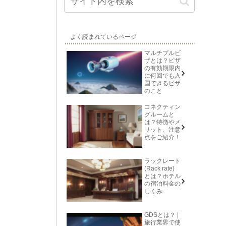
よく読まれているページ
マルチプルビ
ザとは？ビザ
の有効期限内
に何回でも入
国できるビザ
のこと
コネクティン
グルームと
は？特徴やメ
リット、注意
点をご紹介！
ラックレート
(Rack rate)
とは？ホテル
の宿泊料金の
しくみ
GDSとは？ |
旅行業界で使