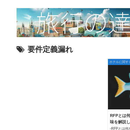
要件定義漏れ
ホテルに関す
RFPとは
味を解説
-RFPとは何か-