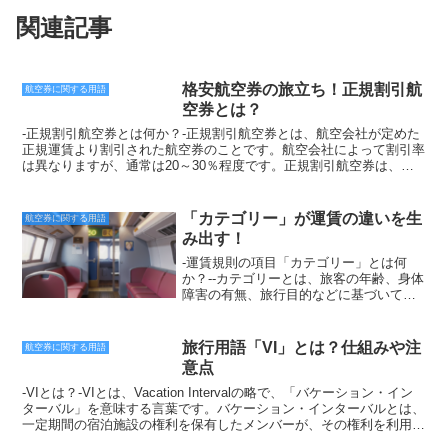
関連記事
格安航空券の旅立ち！正規割引航
航空券に関する用語
空券とは？
-正規割引航空券とは何か？-正規割引航空券とは、航空会社が定めた
正規運賃より割引された航空券のことです。航空会社によって割引率
は異なりますが、通常は20～30％程度です。正規割引航空券は、航
空会社のウェブサイトや旅行代理店で購入することができます。正規
割引航空券には、いくつかの種類があります。最も一般的なのは、片
道割引航空券と往復割引航空券です。片道割引航空券は、片道のみの
「カテゴリー」が運賃の違いを生
航空券に関する用語
航空券で、往復割引航空券は、往復の航空券です。また、学生割引航
み出す！
空券やシニア割引航空券など、特定の条件を満たす人向けの割引航空
券もあります。正規割引航空券を購入する際には、いくつかの注意が
-運賃規則の項目「カテゴリー」とは何
必要です。まず、割引率が適用されるのは、航空会社の指定した期間
か？--カテゴリーとは、旅客の年齢、身体
のみであることが多いことです。また、割引航空券は、変更やキャン
障害の有無、旅行目的などに基づいて、
セルができないことが多いので、旅行日程が変更になる可能性がある
運賃を区分する基準のことです。-利用者
場合は、正規運賃の航空券を購入した方がよいでしょう。さらに、割
の移動機会の確保や企業の労働力確保の
引航空券は、座席数が限られていることが多いので、早めに予約する
観点から、日本の多くの運賃規則にはカ
旅行用語「VI」とは？仕組みや注
航空券に関する用語
ことが大切です。正規割引航空券は、正規運賃より安く航空券を購入
テゴリーを設け、利用者区分ごとに応じ
意点
できるため、旅行費を節約したい人におすすめです。しかし、割引率
た特別運賃を定めているものが多いで
が適用される期間や、変更やキャンセルができないなどの条件がある
す。飛行機、列車、バス、船など、交通
-VIとは？-VIとは、Vacation Intervalの略で、「バケーション・イン
ので、購入する際には注意が必要です。
機関によってカテゴリーは異なります
ターバル」を意味する言葉です。バケーション・インターバルとは、
が、一般的には、大人、子供、高齢者、
一定期間の宿泊施設の権利を保有したメンバーが、その権利を利用し
障害者、学生、団体、軍人、公務員など
て宿泊できる仕組みのことをいいます。VIは、ホテルや旅館などの宿