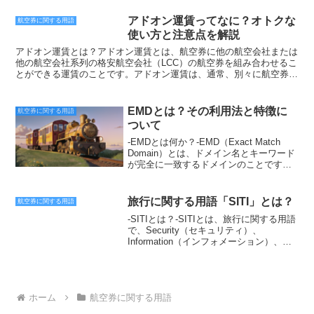
が設けられています。各カテゴリーごと
泊施設が、一定期間の宿泊施設の権利を販売することで資金を調達
に、運賃が割引されたり、乗車券の購入
し、その資金を使って施設の維持・管理、増改築などを行うことがで
アドオン運賃ってなに？オトクな
航空券に関する用語
が制限されたりすることがあります。-例
きる仕組みです。VIのメンバーは、VIの権利を購入することで、一定
使い方と注意点を解説
えば、飛行機の場合-・大人12歳以上・子
期間の宿泊施設の権利を取得することができます。VIの権利は、1週
供2歳以上12歳未満・幼児2歳未満で、座
間、2週間、1ヶ月など、一定期間ごとに分かれており、メンバーは
アドオン運賃とは？アドオン運賃とは、航空券に他の航空会社または
席を占有しない場合-となり、子供や幼児
自分の好きな期間の権利を購入することができます。VIの権利を購入
他の航空会社系列の格安航空会社（LCC）の航空券を組み合わせるこ
は大人よりも運賃が安くなっています。--
したメンバーは、その権利を利用して宿泊施設に宿泊することができ
とができる運賃のことです。アドオン運賃は、通常、別々に航空券を
また、列車の場合-・大人12歳以上・子供
ます。VIの宿泊施設は、国内外に数多くのホテルや旅館があり、メン
購入するよりも安い価格で利用できます。例えば、成田空港からロン
6歳以上12歳未満・幼児6歳未満-となり、
バーは自分の好きな宿泊施設を選択することができます。VIの権利
ドンまでは約10万円ですが、成田空港からパリまでは約5万円、パリ
子供や幼児は大人よりも運賃が安くなっ
は、メンバーが利用しない期間は、他のメンバーに貸し出すことがで
からロンドンまでは約3万円です。この場合、成田空港からパリまで
EMDとは？その利用法と特徴に
航空券に関する用語
ています。-また、障害者や学生には、特
きます。貸し出した期間の宿泊料は、メンバーの収入となります。VI
の航空券とパリからロンドンまでの航空券を別々に購入すると合計約
ついて
別割引運賃が設定されている場合があり
は、旅行費を安く抑えたい人、自分の好きな期間に宿泊施設を利用し
13万円になりますが、アドオン運賃を利用すると約12万円で利用で
ます。-このようなカテゴリーを設定する
たい人、投資をしたい人などにおすすめの仕組みです。
きます。また、アドオン運賃は、経由便を利用する場合にも利用でき
-EMDとは何か？-EMD（Exact Match
ことで、運賃の公平性を保ち、利用者が
ます。例えば、成田空港からニューヨークまでは直行便で約10万円
Domain）とは、ドメイン名とキーワード
必要とする交通手段を利用しやすくする
ですが、成田空港からロンドンまでは約5万円、ロンドンからニュー
が完全に一致するドメインのことです。
ことができるのです。--カテゴリーによる
ヨークまでは約5万円です。この場合、成田空港からロンドンまでの
例えば、「名古屋旅行」というキーワー
運賃の区分は、利用者にとってメリット
航空券とロンドンからニューヨークまでの航空券を別々に購入すると
ドをターゲットにしている場合、ドメイ
のある制度です。-利用状況に応じて、割
合計約15万円になりますが、アドオン運賃を利用すると約12万円で
ン名が「名古屋旅行.jp」であれば、EMD
旅行に関する用語「SITI」とは？
航空券に関する用語
引を受けることができるからです。ま
利用できます。アドオン運賃を利用するには、航空券を購入する際に
となります。EMDは、ドメイン名とター
た、交通機関にとっても、利用者を増加
-SITIとは？-SITIとは、旅行に関する用語
「アドオン運賃を利用する」と申し出なければなりません。アドオン
ゲットキーワードが一致するため、検索
させ、収益を上げることができるメリッ
で、Security（セキュリティ）、
運賃は、すべての航空会社で利用できるわけではありませんので、利
エンジンにキーワードをアピールしやす
トがあります。
Information（インフォメーション）、
用する航空会社に確認が必要です。アドオン運賃は、旅行代金を節約
く、検索結果で上位表示されやすくなり
Transportation（トランスポーテーショ
したい場合に非常におすすめです。アドオン運賃を利用することで、
ます。また、EMDはユーザーにもわかり
ン）、Infrastructure（インフラストラク
通常よりも安い価格で航空券を購入することができます。
やすく、覚えてもらやすいという特徴が
チャー）の頭文字をとったものです。-
あります。ただし、EMDは競合相手が多
Security（セキュリティ）-旅行の際に、
く、取得が難しい場合もあります。ま
安全であることが重要です。そのために
ホーム
航空券に関する用語
た、EMDを取得しただけでは検索結果で
は、犯罪やテロなどの危険を避ける必要
上位表示されるわけではなく、コンテン