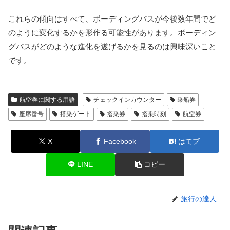
これらの傾向はすべて、ボーディングパスが今後数年間でど
のように変化するかを形作る可能性があります。ボーディン
グパスがどのような進化を遂げるかを見るのは興味深いこと
です。
航空券に関する用語
チェックインカウンター
乗船券
座席番号
搭乗ゲート
搭乗券
搭乗時刻
航空券
X
Facebook
はてブ
LINE
コピー
旅行の達人