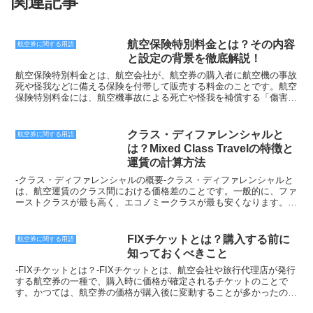
関連記事
航空保険特別料金とは？その内容
航空券に関する用語
と設定の背景を徹底解説！
航空保険特別料金とは、航空会社が、航空券の購入者に航空機の事故
死や怪我などに備える保険を付帯して販売する料金のことです。航空
保険特別料金には、航空機事故による死亡や怪我を補償する「傷害補
償」、航空機事故による手荷物や携帯品の損害を補償する「手荷物補
償」、航空機事故による運送遅延などによる費用を補償する「遅延費
用補償」の3種類があります。航空保険特別料金の金額は、航空券の
クラス・ディファレンシャルと
航空券に関する用語
購入金額や搭乗する航空会社の運航実績、飛行距離などによって異な
は？Mixed Class Travelの特徴と
ります。また、航空保険特別料金には、補償額や補償期間を自由に選
運賃の計算方法
択できるものや、航空券の購入金額に応じて自動的に付帯されるもの
など、さまざまなタイプがあります。航空保険特別料金の設定の背景
-クラス・ディファレンシャルの概要-クラス・ディファレンシャルと
には、航空機事故による死亡や怪我、手荷物や携帯品の損害、運送遅
は、航空運賃のクラス間における価格差のことです。一般的に、ファ
延などによる費用負担を軽減するためがあります。航空保険特別料金
ーストクラスが最も高く、エコノミークラスが最も安くなります。ク
に加入することで、航空機事故による不測の事態に備えることができ
ラス・ディファレンシャルは、航空会社によって異なりますが、通常
ます。航空保険特別料金に加入するかどうかの判断は、航空機事故の
はファーストクラスがエコノミークラスの2倍から3倍の価格になり
リスクや航空保険特別料金の補償内容や金額などを考慮して、個人の
ます。クラス・ディファレンシャルには、いくつかの理由がありま
FIXチケットとは？購入する前に
航空券に関する用語
判断で行う必要があります。
す。まず、ファーストクラスはより多くのアメニティやサービスを提
知っておくべきこと
供しています。ファーストクラスの座席はより広く、快適で、食事や
飲み物はより豪華です。また、ファーストクラスの乗客は優先搭乗や
-FIXチケットとは？-FIXチケットとは、航空会社や旅行代理店が発行
手荷物受託の優先処理を受けることができます。第二に、ファースト
する航空券の一種で、購入時に価格が確定されるチケットのことで
クラスは需要が高い傾向にあります。ビジネスマンや富裕層は、より
す。かつては、航空券の価格が購入後に変動することが多かったので
快適な旅行体験を求めてファーストクラスを好む傾向があります。そ
すが、FIXチケットの導入により、購入時に価格が確定されるように