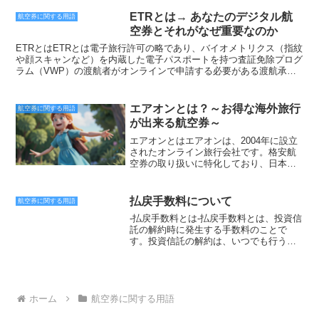
のため、航空会社はファーストクラスの座席に対してより高い価格を
なりました。これにより、航空券の価格変動によるリスクを回避する
設定することができます。第三に、ファーストクラスは航空会社の収
ことが可能になりました。FIXチケットには、いくつかの種類があり
ETRとは→ あなたのデジタル航
航空券に関する用語
益源となっています。航空会社は、ファーストクラスの座席から得ら
ます。最も一般的なのは、片道と往復のFIXチケットです。これら
空券とそれがなぜ重要なのか
れる収益を、他のクラスの座席の価格を下げるために使用することが
は、それぞれ片道と往復の航空券を販売しています。また、オープン
できます。これは、より多くの人が航空旅行を利用できるようにする
チケットとクローズチケットと呼ばれるものもあります。オープンチ
ETRとはETRとは電子旅行許可の略であり、バイオメトリクス（指紋
のに役立ちます。クラス・ディファレンシャルは、航空会社にとって
ケットは、出発日と到着日が決まっていない航空券で、出発日と到着
や顔スキャンなど）を内蔵した電子パスポートを持つ査証免除プログ
重要な収益源となっています。また、より快適な旅行体験を求める乗
日は購入後に決定することができます。クローズチケットは、出発日
ラム（VWP）の渡航者がオンラインで申請する必要がある渡航承認
客にとって、ファーストクラスは魅力的な選択肢となっています。
と到着日が決まっている航空券で、出発日から到着日まで有効です。
のことです。ETRは、VWPの渡航者が渡航する前に必要な旅券、連
FIXチケットを購入する際には、いくつかの点に注意が必要です。ま
絡先、生体認証データを含む渡航情報を提出することを可能にするこ
ず、FIXチケットは、購入後に価格が変更されることがありません。
とで、米国国境に到着した際の遅れや不必要な質問を削減するために
エアオンとは？～お得な海外旅行
航空券に関する用語
そのため、航空券の価格が上昇している場合には、早めに購入してお
導入されました。ETRは、VWP加盟国の市民が米国に渡航する際に
が出来る航空券～
く必要があります。また、FIXチケットは、変更やキャンセルができ
は必須であり、米国に到着する96時間前までに申請する必要があり
ない場合が多いです。そのため、旅行の日程に余裕を持って計画して
ます。申請には、パスポート番号、生年月日、生誕地、住所、連絡
エアオンとはエアオンは、2004年に設立
おく必要があります。FIXチケットは、航空券の価格変動によるリス
先、渡航目的、渡航日などの情報が含まれます。ETRの申請はオンラ
されたオンライン旅行会社です。格安航
クを回避したい人にとって、便利な航空券です。しかし、FIXチケッ
インで行うことができ、通常は数分以内に処理されます。申請が承認
空券の取り扱いに特化しており、日本国
トは、変更やキャンセルができない場合が多いので、旅行の日程に余
されると、電子メールでETRが発行されます。ETRは、渡航時にパス
内線の他、海外線の航空券も取り扱って
裕を持って計画しておくことが大切です。
ポートと一緒に提示する必要があります。ETRは、米国国境に到着し
います。エアオンの特徴は、独自のシス
た際の遅れや不必要な質問を削減するために役立つ便利なツールで
テムで航空券を検索できる点です。エア
払戻手数料について
航空券に関する用語
す。また、米国国土安全保障省がテロリストやその他の危険人物の米
オンのシステムでは、出発地、到着地、
-払戻手数料とは-払戻手数料とは、投資信
国への入国を阻止するのに役立つツールでもあります。ETRの重要性
出発日、帰国日、航空会社、座席クラス
託の解約時に発生する手数料のことで
ETRは、VWPの渡航者が米国に渡航する際には必須であり、以下の
などの条件を入力するだけで、条件に合
す。投資信託の解約は、いつでも行うこ
理由で重要です。米国国境に到着した際の遅れや不必要な質問を削減
う航空券を検索することができます。ま
とができますが、解約時に払戻手数料が
します。米国国土安全保障省がテロリストやその他の危険人物の米国
た、エアオンでは航空券の価格を比較す
かかる場合があります。払戻手数料は、
への入国を阻止するのに役立ちます。米国国境での入国審査を簡素化
ることもできます。エアオンのシステム
投資信託の投資家が解約時に支払う手数
します。ETRは、VWPの渡航者が米国に渡航する際には必須であ
では、複数の航空会社の航空券の価格を
料であり、投資信託の販売会社や運用会
り、簡単な手続きですので、必ず申請するようにしましょう。
比較することができるので、最も安い航
社が徴収します。-払戻手数料の仕組み-払
ホーム
航空券に関する用語
空券を見つけることができます。エアオ
戻手数料は、投資信託の投資家が解約時
ンの航空券は、エアオンのウェブサイト