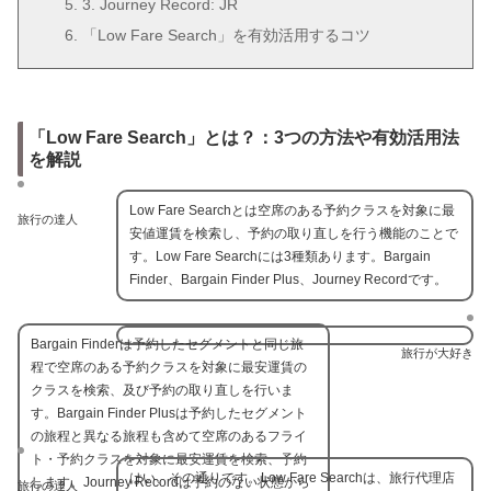
3. Journey Record: JR
「Low Fare Search」を有効活用するコツ
「Low Fare Search」とは？：3つの方法や有効活用法
を解説
Low Fare Searchとは空席のある予約クラスを対象に最
旅行の達人
安値運賃を検索し、予約の取り直しを行う機能のことで
す。Low Fare Searchには3種類あります。Bargain
Finder、Bargain Finder Plus、Journey Recordです。
Bargain Finderは予約したセグメントと同じ旅
旅行が大好き
程で空席のある予約クラスを対象に最安運賃の
クラスを検索、及び予約の取り直しを行いま
す。Bargain Finder Plusは予約したセグメント
の旅程と異なる旅程も含めて空席のあるフライ
ト・予約クラスを対象に最安運賃を検索、予約
はい、その通りです。Low Fare Searchは、旅行代理店
します。Journey Recordは予約のない状態から
旅行の達人