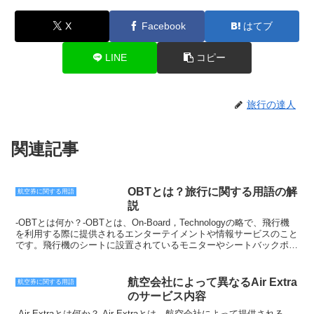
X
Facebook
はてブ
LINE
コピー
旅行の達人
関連記事
OBTとは？旅行に関する用語の解
航空券に関する用語
説
-OBTとは何か？-OBTとは、On-Board，Technologyの略で、飛行機
を利用する際に提供されるエンターテイメントや情報サービスのこと
です。飛行機のシートに設置されているモニターやシートバックポケ
ットに置かれている冊子などを通じて、映画やテレビ番組、音楽、ゲ
ーム、フライトに関する情報などを楽しむことができます。また、
OBTは、インターネット接続や機内販売などのサービスも提供して
航空会社によって異なるAir Extra
航空券に関する用語
います。インターネット接続は、機内Wi-Fiやモバイルデータ通信、
のサービス内容
機内電話などを通じて利用できます。機内販売は、飲み物や軽食、免
税品などを販売しています。OBTは、飛行機での長時間のフライト
-Air Extraとは何か？-Air Extraとは、航空会社によって提供される