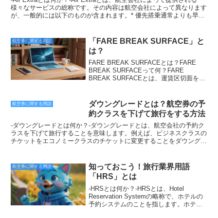
を快適に過ごすためのサービスとして、多くの航空会社で提供されて
様々なサービスの総称です。その内容は航空会社によって異なります
います。航空会社によっては、OBTのサービス内容が異なるため、
が、一般的には以下のものが含まれます。* 優先搭乗通常よりも早く
搭乗前に航空会社のウェブサイトなどで確認しておくとよいでしょ
搭乗することができます。* 手荷物預かりの優先手荷物を預ける際
う。OBTを利用するには、航空券の予約時にOBTのサービスを申し
に、優先的に対応してもらえます。* ラウンジの利用空港にあるラウ
込む必要があります。また、OBTを利用するには、航空機の座席に
ンジを利用することができます。* 優先保安検査保安検査を優先的に
「FARE BREAK SURFACE」と
航空券に関する用語
設置されているモニターやシートバックポケットに置かれている冊子
受けることができます。* 機内での食事や飲み物のサービス通常より
は？
などを利用する必要があります。OBTを利用する際には、航空機の
も充実した食事や飲み物が提供されます。* 座席のアップグレード通
安全上の注意を遵守する必要があります。OBTは、飛行機での長時
常よりも快適な座席にアップグレードすることができます。Air Extra
FARE BREAK SURFACEとは？FARE
間のフライトを快適に過ごすためのサービスとして、多くの航空会社
のサービスは、航空会社によって異なるため、予約する前に航空会社
BREAK SURFACEって何？FARE
で提供されています。航空会社によっては、OBTのサービス内容が
のウェブサイトで確認することが大切です。Air Extraを利用するメリ
BREAK SURFACEとは、運賃区切面を表
異なるため、搭乗前に航空会社のウェブサイトなどで確認しておくと
ットは、以下のとおりです。* 航空旅行をより快適にすることができ
す。選択した２地点間の運賃が変動する
よいでしょう。
ます。* 時間を節約することができます。* より良いサービスを受け
場合、 その変動を境に運賃区間に分かれ
ることができます。Air Extraのデメリットは、以下のとおりです。*
ているが、 運賃区間境界を運賃区切面と
ダウングレードとは？航空券の予
航空券に関する用語
追加料金がかかります。* 航空会社によっては、Air Extraのサービス
呼ぶ。運賃区切面は運賃の計算上重要な
約クラスを下げて旅行をする方法
が利用できない場合があります。Air Extraを利用するかどうかは、個
意味を持っている。例えば、 乗車した駅
人のニーズや予算に応じて判断することが大切です。
から運賃区切面までの運賃を支払って乗
-ダウングレードとは何か？-ダウングレードとは、航空会社の予約ク
車した場合、 運賃区切面より先までの駅
ラスを下げて旅行することを意味します。例えば、ビジネスクラスの
で途中下車したとしても、 追加の運賃を
チケットをエコノミークラスのチケットに変更することをダウングレ
支払う必要はない。また運賃区切面は、
ードと言います。ダウングレードは、航空券の価格を節約するのに有
運賃表を作成する際にも重要な役割を果
効な方法です。しかし、ダウングレードにはいくつかの注意点があり
たしている。 運賃表は、運賃区切面ごと
ます。ダウングレードの注意点* ダウングレードは、航空会社の規定
知っておこう！旅行業界用語
航空券に関する用語
に運賃が記載されており、 利用者は運賃
に基づいて行われます。そのため、ダウングレードができない場合も
「HRS」とは
区切面までの運賃を確認することで、 目
あります。* ダウングレードは、航空券の価格を節約するのに有効で
的地までの運賃を計算することができ
すが、座席の快適さが低下する可能性があります。* ダウングレード
-HRSとは何か？-HRSとは、Hotel
る。運賃区切面は、鉄道やバスなどの公
は、航空機の離陸時間を変更する可能性があります。ダウングレード
Reservation Systemの略称で、ホテルの
共交通機関の運賃を計算する際に欠かせ
のメリット* ダウングレードは、航空券の価格を節約するのに有効な
予約システムのことを指します。ホテル
ないものである。 運賃区切面を理解する
方法です。* ダウングレードは、航空機の離陸時間を変更する可能性
の予約を管理するために利用され、ホテ