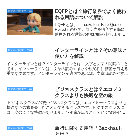
同じく、広い座席や専用のラウンジが利用でき、優先搭乗や手荷物預
け入れの優遇などのサービスを受けることができます。エコノミーク
ラスよりも快適に過ごすことができますが、ファーストクラスよりも
EQFPとは？旅行業界でよく使わ
航空券に関する用語
料金は抑えられています。FCYは、ファーストクラスよりも手頃な価
れる用語について解説
格でありながら、エコノミークラスよりも快適に過ごすことができる
ため、ビジネス旅行や長距離旅行に最適なクラスです。-FCYの座席-
EQFPとは、「Equivalent Fare Quote
FCYの座席は、ファーストクラスとエコノミークラスの中間的な広さ
Period」の略で、航空券を購入する際に
です。座席幅はエコノミークラスよりも広く、足元もゆったりとして
適用される運賃の有効期限を指します。
います。リクライニングシートやオットマンが備わっている座席が多
EQFPは、航空券を購入した日から起算
く、快適に過ごすことができます。-FCYのラウンジ-FCYの利用者
して、その航空券を利用できる期間を定
は、専用のラウンジを利用することができます。ラウンジでは、軽食
めています。EQFPは、航空券の購入時
インターラインとは？その意味と
航空券に関する用語
や飲み物の提供、新聞や雑誌の閲覧、Wi-Fiの利用などのサービスを
に設定されるもので、購入後に変更する
使い方を解説
受けることができます。ラウンジでゆっくりと過ごしてからフライト
ことはできません。また、EQFPは航空
に乗ることができ、快適な旅行をスタートさせることができます。-
券ごとに設定されるため、同じ航空券で
インターラインとは？インターラインとは、文字と文字の間隔のこと
FCYのサービス-FCYでは、ファーストクラスと同様のサービスを受
も購入時期によって異なる場合がありま
です。インターラインは、文章の読みやすさや視認性に影響を与える
けることができます。優先搭乗や手荷物預け入れの優遇、機内での食
す。EQFPは、航空券を購入する際に意
重要な要素です。インターラインが適切であれば、文章は読みやす
事や飲み物の提供など、快適なフライトを過ごすためのサービスが充
識しておくべき重要な要素の一つです。
く、視認性も良くなります。逆に、インターラインが不適切であれ
実しています。-FCYの料金-FCYの料金は、エコノミークラスよりも
なぜなら、EQFPは航空券の利用可能期
ば、文章は読みづらく、視認性も悪くなります。インターラインは、
高く、ファーストクラスよりも安くなっています。料金は航空会社や
間を制限するため、旅行計画に影響を与
ポイント（pt）で指定されます。1ポイントは、約0.35mmです。一般
ビジネスクラスとは？エコノミー
航空券に関する用語
路線、時期によって異なりますが、エコノミークラスの料金の1.5倍
える可能性があるからです。そのため、
的なインターラインは、12pt～14ptです。文章が長い場合は、インタ
クラスよりも快適な空の旅
から2倍程度です。
航空券を購入する際には、EQFPを必ず
ーラインを少し広めに設定すると、読みやすくなります。逆に、文章
確認し、自分の旅行計画に合っているか
が短い場合は、インターラインを少し狭めに設定すると、視認性が高
-ビジネスクラスの特徴-ビジネスクラスは、エコノミークラスよりも
どうかを確認することが大切です。例え
まります。インターラインは、テキストエディタやワードプロセッサ
快適な空の旅を楽しむことができるクラスです。ビジネスクラスに
ば、EQFPが1ヶ月と設定されている航空
で設定することができます。テキストエディタやワードプロセッサに
は、次のような特徴があります。* -座席が広々としていて快適-ビジ
券を購入した場合、航空券を購入した日
は、インターラインを設定する機能が備わっています。インターライ
ネスクラスの座席は、エコノミークラスの座席よりも広々としていて
から起算して1ヶ月以内に航空券を利用し
ンを設定する方法は、テキストエディタやワードプロセッサによって
快適です。座席の幅は、エコノミークラスの座席よりも約2倍、座席
なければなりません。1ヶ月以上先に旅行
異なりますが、基本的には、以下の手順で行います。1. テキストエ
の間隔も、エコノミークラスの座席よりも約2倍あります。また、ビ
旅行に関する用語「Backhaul」
航空券に関する用語
する予定がある場合は、EQFPが長い航
ディタやワードプロセッサを起動します。2. 編集する文章を開きま
ジネスクラスの座席は、リクライニングの角度が大きく、足を伸ばし
とは？