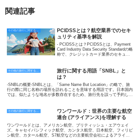
関連記事
PCIDSSとは？航空業界でのセキ
その他の旅行に関する用語
ュリティ基準を解説
- PCIDSSとは？PCIDSSとは、Payment
Card Industry Data Security Standardの略
称で、クレジットカード業界のセキュリ
ティ基準です。クレジットカード番号や
顧客の個人情報を保護するために、カー
ド情報を扱う企業や組織が遵守すること
旅行に関する用語「SNBL」と
その他の旅行に関する用語
が求められています。PCIDSSは、クレ
は？
ジットカード業界の主要なプレイヤーで
あるVisa、MasterCard、American
-SNBLの概要-SNBLとは、「Same Name But Location」の略で、旅
Express、Discover、JCBの5社によって
行の際に同じ名称の場所を訪れることを意味する用語です。日本国内
策定されました。最初のバージョンは
では、似たような地名が多数存在するため、旅行先を誤って予約して
2004年に発表され、その後、定期的に改
しまうというケースが少なくありません。SNBLを回避するために
訂されています。現在のバージョンは
は、旅行先を予約する際には、その場所の詳細情報を必ず確認しまし
3.2.1で、2018年に発表されました。
ょう。SNBLの回避策として、旅行先を予約する際には、その場所の
ワンワールド：世界の主要な航空
その他の旅行に関する用語
PCIDSSは、カード情報を扱う企業や組
住所や電話番号を必ず確認しましょう。また、旅行先に関する情報を
連合 (アライアンス)を理解する
織が遵守すべきセキュリティ対策を規定
提供しているウェブサイトやガイドブックを事前にチェックしておく
しています。具体的には、以下の12の要
と、SNBLの回避に役立ちます。SNBLを回避することは、旅行を楽
ワンワールドとは、アメリカン航空、ブリティッシュ・エアウェイ
件があります。1. ファイアウォールを構
しむためにはとても重要です。旅行先を誤って予約してしまうと、せ
ズ、キャセイパシフィック航空、カンタス航空、日本航空、フィリピ
築してネットワークを保護する2. セキュ
っかくの旅行が台無しになってしまう可能性があります。旅行を計画
ン航空、カタール航空、S7航空などの主要航空会社によるアライア
リティシステムを導入してカード情報へ
する際には、SNBLを回避するための対策をしっかりとしておきまし