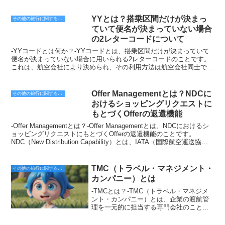
ンスのことです。ワンワールドは、2000年2月1日に設立され、2023
の不正アクセスを防ぐ3. カード情報を暗
ょう。-SNBLに関連するエピソード-SNBLを経験した人のエピソード
年現在、21の航空会社が加盟しています。ワンワールドのロゴは、
号化して保存する4. カード情報を安全に
として、北海道の札幌市と、鹿児島県の鹿児島市を旅行先として間違
地球を囲む青い帯で、その上に「oneworld」の文字が書かれていま
YYとは？搭乗区間だけが決まっ
その他の旅行に関する用語
廃棄する5. カード情報を取り扱う従業員
えて予約してしまったというケースがあります。この人は、札幌市に
す。ワンワールドの目的は、加盟航空会社間の提携を強化し、乗客に
ていて便名が決まっていない場合
にセキュリティトレーニングを実施する
あるホテルを予約したつもりでしたが、実際には鹿児島市にあるホテ
シームレスで快適な旅行を提供することです。ワンワールドに参加し
の2レターコードについて
6. セキュリティポリシーを策定して遵守
ルを予約してしまっていました。旅行当日になって、空港でチェック
ている航空会社は、コードシェア便を運航しており、乗客は加盟航空
する7. 定期的にセキュリティインシデン
インしようとした際に、旅行先の誤りに気づいたのです。この人は、
会社のすべての便に搭乗することができます。また、ワンワールドの
-YYコードとは何か？-YYコードとは、搭乗区間だけが決まっていて
トを監視する8. セキュリティインシデン
急遽、鹿児島市から札幌市への飛行機を予約し直す羽目になりまし
加盟航空会社は、マイレージの相互交換やラウンジの相互利用などの
便名が決まっていない場合に用いられる2レターコードのことです。
トが発生した場合、迅速に対処する9.
た。結果的に、旅行にかかった費用は大幅にアップしてしまいまし
特典を提供しています。ワンワールドは、世界最大の航空連合であ
これは、航空会社により決められ、その利用方法は航空会社同士で事
PCI DSS準拠状況を定期的に監査する10.
た。このエピソードのように、SNBLを経験してしまうと、旅行が台
り、加盟航空会社の数は、スターアライアンスやスカイチームを上回
前に取り決められています。YYコードを用いることによって、航空
PCI DSS準拠状況を外部の認定機関に報
無しになってしまうだけでなく、費用面でも負担がかかってしまう可
っています。ワンワールドの加盟航空会社は、世界中に就航してお
会社は空席情報を効率よく管理することができます。例えば、航空会
告する11. PCI DSS準拠状況を維持する
能性があります。-SNBLを回避するための対策-SNBLを回避するため
り、乗客は世界中どこでもワンワールドの航空会社を利用して旅行す
社Aが東京から大阪への便を運航していて、その便の空席が10席ある
Offer Managementとは？NDCに
その他の旅行に関する用語
ために継続的に改善を行う12. クレジット
には、旅行先を予約する際には、その場所の詳細情報を必ず確認しま
ることができます。ワンワールドは、乗客にシームレスで快適な旅行
としましょう。このとき、航空会社Aは航空会社Bに「東京から大阪
おけるショッピングリクエストに
カード盗難による被害を賠償する
しょう。また、旅行先に関する情報を提供しているウェブサイトやガ
を提供しており、世界中を旅するビジネスマンや観光客に人気です。
への便の空席が10席あります」という情報を提供します。航空会社B
PCIDSSは、クレジットカード業界のセ
イドブックを事前にチェックしておくと、SNBLの回避に役立ちま
ワンワールドの加盟航空会社は、定期的に会議を開いて、アライアン
もとづくOfferの返還機能
は、この情報をもとに、自社の顧客に東京から大阪への航空券を販売
キュリティ基準であり、クレジットカー
す。さらに、旅行先を予約する際には、その場所の地図や写真などを
スの運営や加盟航空会社の提携を強化するための施策について話し合
することができます。また、航空会社はYYコードを利用して、自社
-Offer Managementとは？-Offer Managementとは、NDCにおけるシ
ド番号や顧客の個人情報を保護するため
確認しておくと、SNBLを回避する確率を高めることができます。
っています。ワンワールドは、加盟航空会社間の提携を強化し、乗客
の顧客に航空券をより安価に提供することができます。例えば、航空
ョッピングリクエストにもとづくOfferの返還機能のことです。
に、カード情報を扱う企業や組織が遵守
にシームレスで快適な旅行を提供するという目的を達成するために、
会社Aが東京から大阪への格安航空券を販売しているとしましょう。
NDC（New Distribution Capability）とは、IATA（国際航空運送協
することが求められています。PCIDSS
今後も努力を続けていくことでしょう。
このとき、航空会社Aは航空会社Bに「東京から大阪への格安航空券
会）が推進する、航空会社と旅行代理店間のデータ通信を標準化する
に準拠することで、カード情報が不正に
を販売しています」という情報を提供します。航空会社Bは、この情
ための新しい規格です。NDCを利用することで、航空会社と旅行代
盗用されるリスクを軽減し、顧客の信頼
報をもとに、自社の顧客に東京から大阪への航空券を格安で販売する
理店がより効率的かつ効果的にデータを交換できるようになります。
を確保することができます。
TMC（トラベル・マネジメント・
その他の旅行に関する用語
ことができます。このように、YYコードは航空会社同士が空席情報
Offer Managementは、NDCのショッピングリクエストにもとづい
カンパニー）とは
を効率よく管理し、自社の顧客に航空券をより安価に提供することを
て、航空会社から旅行代理店にOfferを返還する機能です。Offerに
可能にする便利なシステムです。
は、フライトスケジュール、運賃、空席状況などの情報が含まれてい
-TMCとは？-TMC（トラベル・マネジメ
ます。旅行代理店は、Offerを受け取った後、顧客にフライトを販売
ント・カンパニー）とは、企業の渡航管
することができます。Offer Managementを利用することで、旅行代
理を一元的に担当する専門会社のことで
理店は航空会社から最新の情報を迅速に入手できるようになります。
す。TMCは、企業が渡航に関連する様々
これにより、旅行代理店は顧客に最適なフライトを提案することがで
な業務を効率化、コスト削減、リスク軽