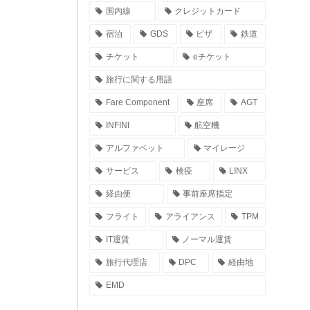
国内線
クレジットカード
宿泊
GDS
ビザ
鉄道
チケット
eチケット
旅行に関する用語
Fare Component
座席
AGT
INFINI
航空機
アルファベット
マイレージ
サービス
検疫
LINX
経由便
事前座席指定
フライト
アライアンス
TPM
IT運賃
ノーマル運賃
旅行代理店
DPC
経由地
EMD