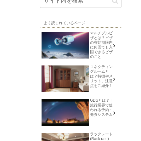
よく読まれているページ
マルチプルビ
ザとは？ビザ
の有効期限内
に何回でも入
国できるビザ
のこと
コネクティン
グルームと
は？特徴やメ
リット、注意
点をご紹介！
GDSとは？ |
旅行業界で使
われる予約・
発券システム
ラックレート
(Rack rate)