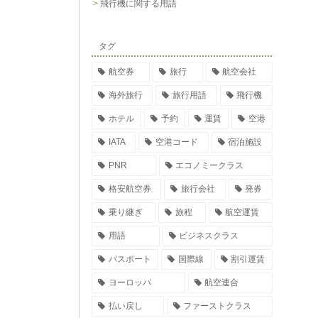
飛行機に関する用語
タグ
航空券
旅行
航空会社
海外旅行
旅行用語
飛行機
ホテル
予約
運賃
空港
IATA
空港コード
宿泊施設
PNR
エコノミークラス
格安航空券
旅行会社
発券
乗り継ぎ
旅程
航空運賃
用語
ビジネスクラス
パスポート
国際線
割引運賃
ヨーロッパ
航空連合
払い戻し
ファーストクラス