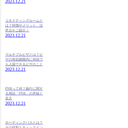
2023.12.21
コネクティングルームと
は？特徴やメリット、注
意点をご紹介！
2023.12.21
マルチプルビザとは？ビ
ザの有効期限内に何回で
も入国できるビザのこと
2023.12.21
PNRって何？旅行に関す
る用語「PNR」の意味と
見方
2023.12.21
ボーディングパスとは？
その役割とチェックイン