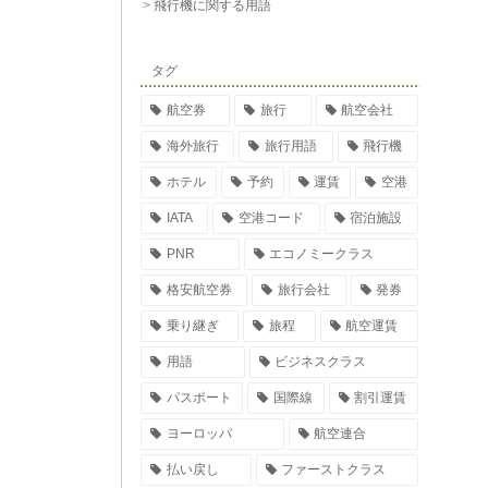
飛行機に関する用語
タグ
航空券
旅行
航空会社
海外旅行
旅行用語
飛行機
ホテル
予約
運賃
空港
IATA
空港コード
宿泊施設
PNR
エコノミークラス
格安航空券
旅行会社
発券
乗り継ぎ
旅程
航空運賃
用語
ビジネスクラス
パスポート
国際線
割引運賃
ヨーロッパ
航空連合
払い戻し
ファーストクラス