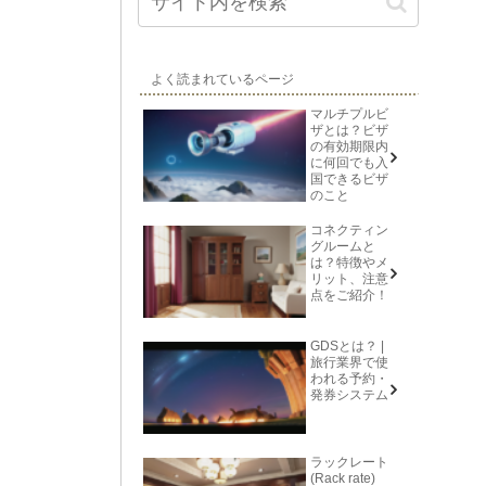
よく読まれているページ
マルチプルビ
ザとは？ビザ
の有効期限内
に何回でも入
国できるビザ
のこと
コネクティン
グルームと
は？特徴やメ
リット、注意
点をご紹介！
GDSとは？ |
旅行業界で使
われる予約・
発券システム
ラックレート
(Rack rate)