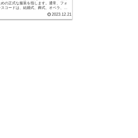
ための正式な服装を指します。通常、フォ
レスコードは、結婚式、葬式、オペラ、そ
なイベントで着用されます。フォーマルな
2023.12.21
ドには、男性用と女性用の両方があり、そ
なるルールがあります。 男性用のフォーマ
コードは、通常、タキシードや燕尾服で
ードは、黒または紺色のジャケットとズボ
ャツ、ネクタイ、パテントレザーの靴で構
ます。燕尾服は、タキシードよりも正式な
のジャケットとズボン、白いシャツ、ネク
クハットで構成されています。 女性用のフ
ドレスコードは、通常、イブニングガウン
テルドレスです。イブニングガウンは、床
さのドレスで、シルクやサテンなどの豪華
られています。カクテルドレスは、膝丈ま
ドレスで、イブニングガウンよりもカジュ
、それでもフォーマルな服装です。 フォー
スコードを着ることは、敬意とプロフェッ
ムのサインです。フォーマルなドレスコー
とで、イベントや場所に敬意を払い、自分
ッショナリズムを示すことができます。 フ
ドレスコードを着る際には、以下の点に注
。 * ドレスコードを事前に確認する。イ
所によっては、ドレスコードが異なる場合
。事前にドレスコードを確認しておくこと
装をすることができます。 * ドレスコー
服装を選ぶ。ドレスコードに合った服装を
、イベントや場所に敬意を払うことができ
清潔で整頓された服装をする。フォーマルな
ドを着る際には、清潔で整頓された服装を