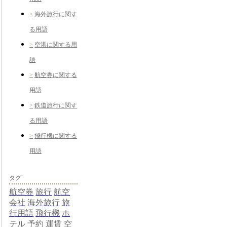
海外旅行に関す
る用語
空港に関する用
語
航空券に関する
用語
鉄道旅行に関す
る用語
飛行機に関する
用語
タグ
航空券
旅行
航空
会社
海外旅行
旅
行用語
飛行機
ホ
テル
予約
運賃
空