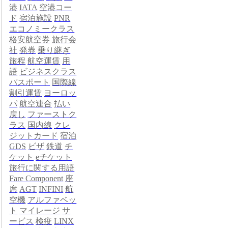
港
IATA
空港コー
ド
宿泊施設
PNR
エコノミークラス
格安航空券
旅行会
社
発券
乗り継ぎ
旅程
航空運賃
用
語
ビジネスクラス
パスポート
国際線
割引運賃
ヨーロッ
パ
航空連合
払い
戻し
ファーストク
ラス
国内線
クレ
ジットカード
宿泊
GDS
ビザ
鉄道
チ
ケット
eチケット
旅行に関する用語
Fare Component
座
席
AGT
INFINI
航
空機
アルファベッ
ト
マイレージ
サ
ービス
検疫
LINX