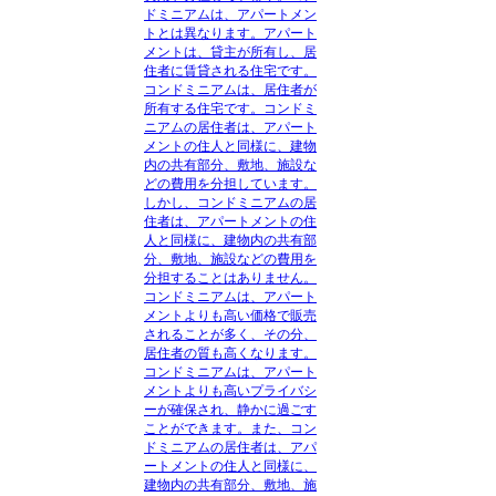
ドミニアムは、アパートメン
トとは異なります。アパート
メントは、貸主が所有し、居
住者に賃貸される住宅です。
コンドミニアムは、居住者が
所有する住宅です。コンドミ
ニアムの居住者は、アパート
メントの住人と同様に、建物
内の共有部分、敷地、施設な
どの費用を分担しています。
しかし、コンドミニアムの居
住者は、アパートメントの住
人と同様に、建物内の共有部
分、敷地、施設などの費用を
分担することはありません。
コンドミニアムは、アパート
メントよりも高い価格で販売
されることが多く、その分、
居住者の質も高くなります。
コンドミニアムは、アパート
メントよりも高いプライバシ
ーが確保され、静かに過ごす
ことができます。また、コン
ドミニアムの居住者は、アパ
ートメントの住人と同様に、
建物内の共有部分、敷地、施