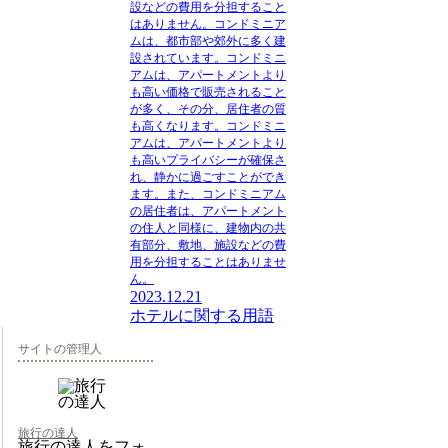
設などの費用を分担すること
はありません。コンドミニア
ムは、都市部や郊外に多く建
設されています。コンドミニ
アムは、アパートメントより
も高い価格で販売されること
が多く、その分、居住者の質
も高くなります。コンドミニ
アムは、アパートメントより
も高いプライバシーが確保さ
れ、静かに過ごすことができ
ます。また、コンドミニアム
の居住者は、アパートメント
の住人と同様に、建物内の共
有部分、敷地、施設などの費
用を分担することはありませ
ん。
2023.12.21
ホテルに関する用語
サイトの管理人
旅行の達人
旅行の達人をフォ