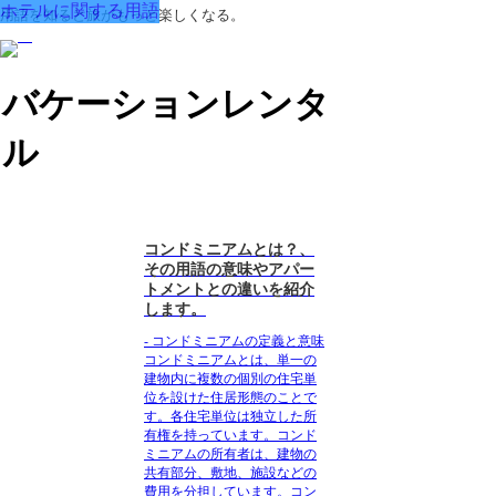
ホテルに関する用語
用語を知ると旅がもっと楽しくなる。
バケーションレンタ
ル
コンドミニアムとは？、
その用語の意味やアパー
トメントとの違いを紹介
します。
- コンドミニアムの定義と意味
コンドミニアムとは、単一の
建物内に複数の個別の住宅単
位を設けた住居形態のことで
す。各住宅単位は独立した所
有権を持っています。コンド
ミニアムの所有者は、建物の
共有部分、敷地、施設などの
費用を分担しています。コン