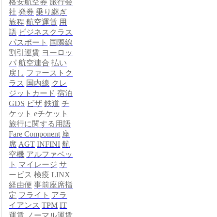
格安航空券
旅行会
社
発券
乗り継ぎ
旅程
航空運賃
用
語
ビジネスクラス
パスポート
国際線
割引運賃
ヨーロッ
パ
航空連合
払い
戻し
ファーストク
ラス
国内線
クレ
ジットカード
宿泊
GDS
ビザ
鉄道
チ
ケット
eチケット
旅行に関する用語
Fare Component
座
席
AGT
INFINI
航
空機
アルファベッ
ト
マイレージ
サ
ービス
検疫
LINX
経由便
事前座席指
定
フライト
アラ
イアンス
TPM
IT
運賃
ノーマル運賃