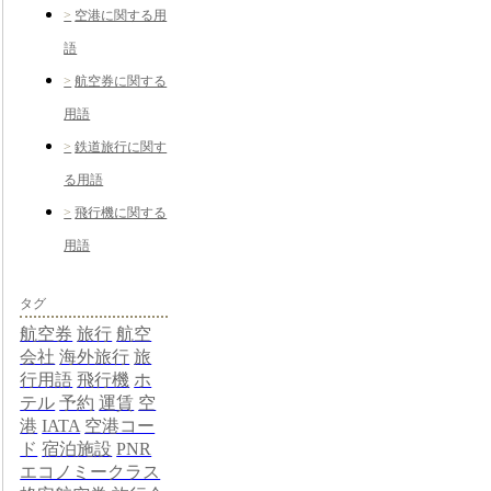
空港に関する用
語
航空券に関する
用語
鉄道旅行に関す
る用語
飛行機に関する
用語
タグ
航空券
旅行
航空
会社
海外旅行
旅
行用語
飛行機
ホ
テル
予約
運賃
空
港
IATA
空港コー
ド
宿泊施設
PNR
エコノミークラス