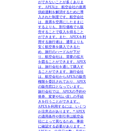
ができないことが多くありま
す。APEXは、航空会社の座席
供給過剰を解消するために導
入された制度です。航空会社
は、座席を空席にしたままに
するよりも、割引価格でも販
売することで収入を得ること
ができます。また、APEXを利
用する旅行者は、通常よりも
安く航空券を購入できるた
め、旅行のハードルが下が
り、航空会社は、需要の拡大
を図ることができます。APEX
は、旅行会社を通して購入す
ることができます。旅行会社
は、航空会社からAPEXの販売
権限を委託されており、APEX
の販売窓口となっています。
旅行会社では、APEXの予約や
発券、変更や払い戻しの手続
きを行うことができます。
APEXを利用するには、いくつ
か注意点があります。* APEX
の適用条件や割引率は航空会
社によって異なるため、事前
に確認する必要があります。*