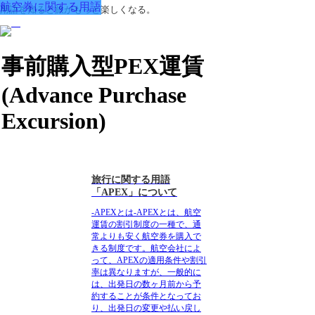
航空券に関する用語
用語を知ると旅がもっと楽しくなる。
事前購入型PEX運賃
(Advance Purchase
Excursion)
旅行に関する用語
「APEX」について
-APEXとは-APEXとは、航空
運賃の割引制度の一種で、通
常よりも安く航空券を購入で
きる制度です。航空会社によ
って、APEXの適用条件や割引
率は異なりますが、一般的に
は、出発日の数ヶ月前から予
約することが条件となってお
り、出発日の変更や払い戻し