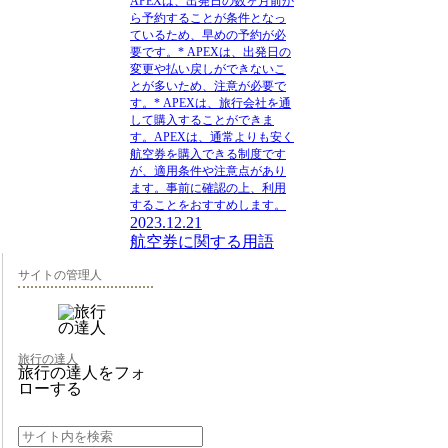
APEXは、出発日の数ヶ月前か
ら予約することが条件となっ
ているため、早めの予約が必
要です。* APEXは、出発日の
変更や払い戻しができないこ
とが多いため、注意が必要で
す。* APEXは、旅行会社を通
して購入することができま
す。APEXは、通常よりも安く
航空券を購入できる制度です
が、適用条件や注意点があり
ます。事前に確認の上、利用
することをおすすめします。
2023.12.21
航空券に関する用語
サイトの管理人
旅行の達人
旅行の達人をフォ
ローする