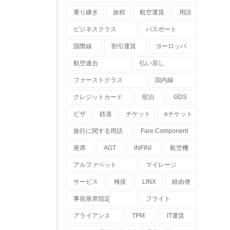
乗り継ぎ
旅程
航空運賃
用語
ビジネスクラス
パスポート
国際線
割引運賃
ヨーロッパ
航空連合
払い戻し
ファーストクラス
国内線
クレジットカード
宿泊
GDS
ビザ
鉄道
チケット
eチケット
旅行に関する用語
Fare Component
座席
AGT
INFINI
航空機
アルファベット
マイレージ
サービス
検疫
LINX
経由便
事前座席指定
フライト
アライアンス
TPM
IT運賃