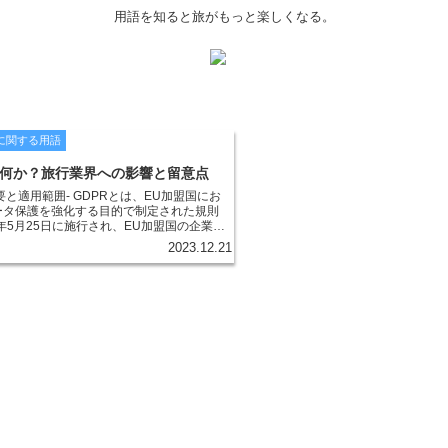
用語を知ると旅がもっと楽しくなる。
に関する用語
は何か？旅行業界への影響と留意点
概要と適用範囲- GDPRとは、EU加盟国にお
ータ保護を強化する目的で制定された規則
8年5月25日に施行され、EU加盟国の企業の
EU加盟国に商品やサービスを提供するすべ
2023.12.21
用されます。 GDPRの特徴は、個人デー
権利として定めた点です。個人データと
所、電話番号、メールアドレス、IPアド
キーデータなど、個人を特定できる情報の
DPRは、個人データの収集、処理、保
ついて、厳格なルールを定めています。企
データを取り扱う際には、以下の原則に従
ます。 * -合意による処理- 個人データ
同意を得た場合にのみ、処理することがで
意は、自由意志に基づいて明確かつ具体的
ればなりません。 * -目的限定処理- 個人
収集した目的の範囲内でのみ、処理するこ
。目的外の処理は禁止されています。 * -