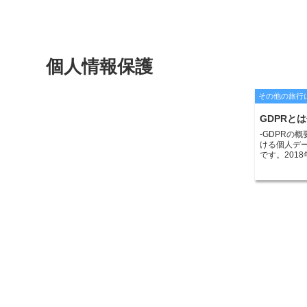
個人情報保護
その他の旅行
GDPRと
-GDPRの
ける個人デ
です。201
みならず、
ての企業に適
タの保護を
は、氏名、住
レス、クッ
ことです。G
存、転送に
業は、個人
う必要があり
は、本人の
きます。同
なものでなけ
データは、
とができます