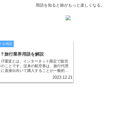
用語を知ると旅がもっと楽しくなる。
する用語
は？旅行業界用語を解説
？ IT運賃とは、インターネット限定で販売
券のことです。従来の航空券は、旅行代理
社に直接出向いて購入することが一般的で
ンターネットの普及により、航空券をオン
2023.12.21
購入することができるようになりました。
オンラインで購入できるというメリットに
常よりも安い運賃で販売されることが多い
あります。 IT運賃は、航空会社が空席を
に提供していることが多く、出発の直前や
されることが一般的です。また、IT運賃
曜日や時間帯に限定されることが多く、ま
セルや変更ができない場合もあります。そ
運賃を利用する場合は、これらの条件を事
ことが大切です。 IT運賃を利用するメリ
賃を利用する最大のメリットは、通常よりも
航空券を購入できることです。また、イン
上で購入できるため、旅行代理店や航空会