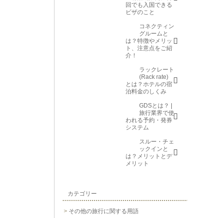
回でも入国できる
ビザのこと
コネクティン
グルームと
は？特徴やメリッ
ト、注意点をご紹
介！
ラックレート
(Rack rate)
とは？ホテルの宿
泊料金のしくみ
GDSとは？ |
旅行業界で使
われる予約・発券
システム
スルー・チェ
ックインと
は？メリットとデ
メリット
カテゴリー
その他の旅行に関する用語