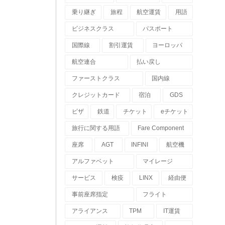
乗り継ぎ
旅程
航空運賃
用語
ビジネスクラス
パスポート
国際線
割引運賃
ヨーロッパ
航空連合
払い戻し
ファーストクラス
国内線
クレジットカード
宿泊
GDS
ビザ
鉄道
チケット
eチケット
旅行に関する用語
Fare Component
座席
AGT
INFINI
航空機
アルファベット
マイレージ
サービス
検疫
LINX
経由便
事前座席指定
フライト
アライアンス
TPM
IT運賃