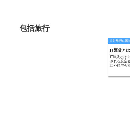
包括旅行
海外旅行に関
IT運賃と
IT運賃とは
される航空
店や航空会
したが、イ
ライン上で
IT運賃は、
加えて、通
という特徴が
埋めるため
閑散期に販売
は、特定の
た、キャン
のため、IT
前に確認する
ット IT運
安い運賃で
ターネット