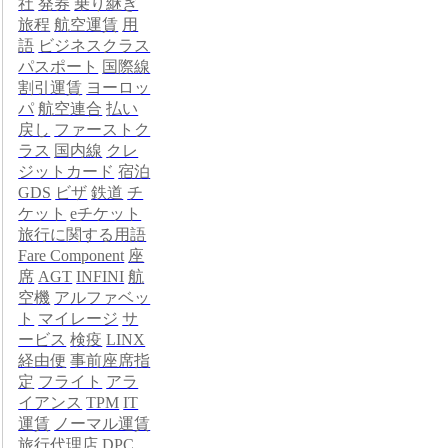
社
発券
乗り継ぎ
旅程
航空運賃
用
語
ビジネスクラス
パスポート
国際線
割引運賃
ヨーロッ
パ
航空連合
払い
戻し
ファーストク
ラス
国内線
クレ
ジットカード
宿泊
GDS
ビザ
鉄道
チ
ケット
eチケット
旅行に関する用語
Fare Component
座
席
AGT
INFINI
航
空機
アルファベッ
ト
マイレージ
サ
ービス
検疫
LINX
経由便
事前座席指
定
フライト
アラ
イアンス
TPM
IT
運賃
ノーマル運賃
旅行代理店
DPC