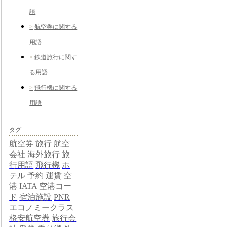
語
航空券に関する
用語
鉄道旅行に関す
る用語
飛行機に関する
用語
タグ
航空券
旅行
航空
会社
海外旅行
旅
行用語
飛行機
ホ
テル
予約
運賃
空
港
IATA
空港コー
ド
宿泊施設
PNR
エコノミークラス
格安航空券
旅行会