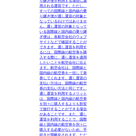
り継ぎ便を利用する場合に適
用される運賃です。ただし、
すべての国際線と国内線の乗
り継ぎ便が通し運賃の対象と
なっているわけではありませ
ん。通し運賃の対象となって
いる国際線と国内線の乗り継
ぎ便は、各航空会社のウェブ
サイトなどで確認することが
できます。通し運賃を利用す
るには、国際線の航空券を購
入する際に、通し運賃を適用
したいことを航空会社に伝え
ます。航空会社は、国際線と
国内線の航空券を一括して発
券してくれます。通し運賃の
支払い方法は、国際線の航空
券の支払い方法と同じです。
通し運賃を利用するメリット
は、国際線と国内線の航空券
を別々に購入するよりも割安
で旅行することができる場合
があることです。また、通し
運賃を利用することで、国際
線と国内線の航空券を別々に
購入する必要がないため、手
続きが簡略化されます。ただ