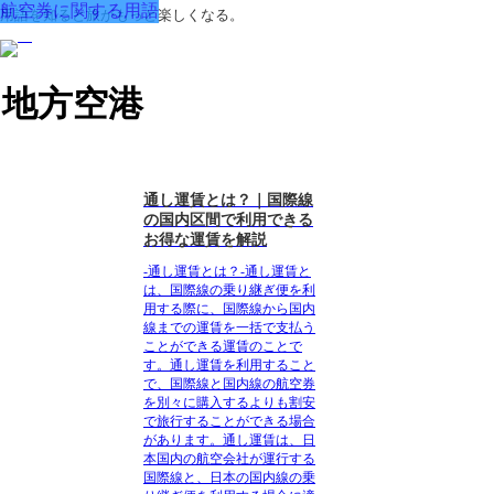
航空券に関する用語
用語を知ると旅がもっと楽しくなる。
地方空港
通し運賃とは？｜国際線
の国内区間で利用できる
お得な運賃を解説
-通し運賃とは？-通し運賃と
は、国際線の乗り継ぎ便を利
用する際に、国際線から国内
線までの運賃を一括で支払う
ことができる運賃のことで
す。通し運賃を利用すること
で、国際線と国内線の航空券
を別々に購入するよりも割安
で旅行することができる場合
があります。通し運賃は、日
本国内の航空会社が運行する
国際線と、日本の国内線の乗