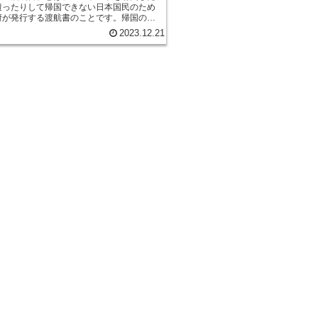
遭ったりして帰国できない日本国民のため
府が発行する渡航書のことです。帰国のた
は、パスポートと同様、身分証明書や渡航
2023.12.21
て使用することができます。 帰国のための
日本大使館や総領事館で発行することがで
行に必要な書類は、パスポートのコピー、
国の日程を示す書類などです。また、発行
かります。 帰国のための渡航書は、パスポ
なり、有効期限は発行日から3ヶ月間です。
以外の目的で使用することはできません。
の渡航書を発行する際には、以下の点に注
す。 ・パスポートのコピーは、原本と照合
あることを確認する必要があります。 ・顔
.5cm×横3.5cmのカラー写真で、無帽で正
ものでなければなりません。 ・帰国の日程
は、航空券の控えやホテルの予約表などが
 ・発行手数料は、日本大使館や総領事館に
ります。 帰国のための渡航書は、パスポー
たり、盗難に遭ったりした際の緊急措置で
ための渡航書を発行する際には、上記の点
手続きを行うようにしましょう。