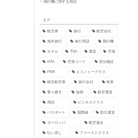
飛行機に関する用語
タグ
航空券
旅行
航空会社
海外旅行
旅行用語
飛行機
ホテル
予約
運賃
空港
IATA
空港コード
宿泊施設
PNR
エコノミークラス
格安航空券
旅行会社
発券
乗り継ぎ
旅程
航空運賃
用語
ビジネスクラス
パスポート
国際線
割引運賃
ヨーロッパ
航空連合
払い戻し
ファーストクラス