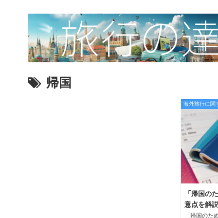
帰国
海外旅行に関
「帰国の
意点を解
「帰国のた