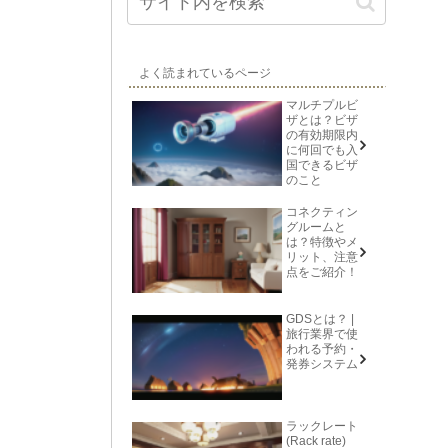
よく読まれているページ
マルチプルビ
ザとは？ビザ
の有効期限内
に何回でも入
国できるビザ
のこと
コネクティン
グルームと
は？特徴やメ
リット、注意
点をご紹介！
GDSとは？ |
旅行業界で使
われる予約・
発券システム
ラックレート
(Rack rate)