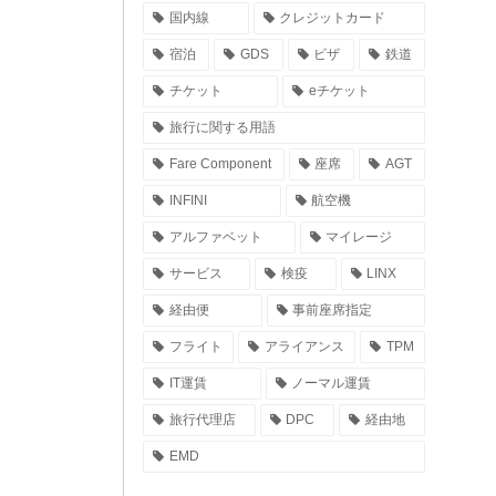
国内線
クレジットカード
宿泊
GDS
ビザ
鉄道
チケット
eチケット
旅行に関する用語
Fare Component
座席
AGT
INFINI
航空機
アルファベット
マイレージ
サービス
検疫
LINX
経由便
事前座席指定
フライト
アライアンス
TPM
IT運賃
ノーマル運賃
旅行代理店
DPC
経由地
EMD