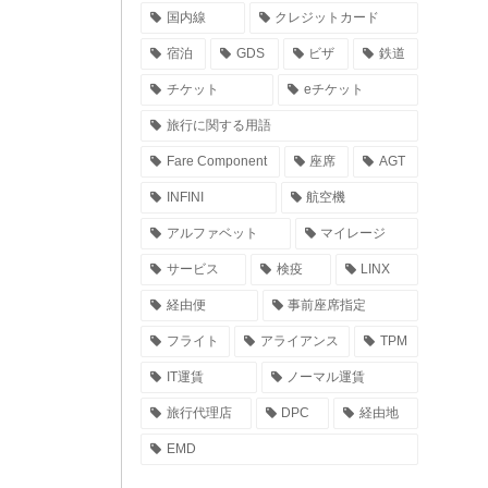
国内線
クレジットカード
宿泊
GDS
ビザ
鉄道
チケット
eチケット
旅行に関する用語
Fare Component
座席
AGT
INFINI
航空機
アルファベット
マイレージ
サービス
検疫
LINX
経由便
事前座席指定
フライト
アライアンス
TPM
IT運賃
ノーマル運賃
旅行代理店
DPC
経由地
EMD