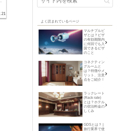
ま
そ
れ
.21
的
出
よく読まれているページ
チ
い
マルチプルビ
グ
ザとは？ビザ
行
の有効期限内
て
に何回でも入
航
国できるビザ
と
のこと
を
減
コネクティン
ス
グルームと
出
は？特徴やメ
を
リット、注意
点をご紹介！
ラックレート
(Rack rate)
とは？ホテル
の宿泊料金の
しくみ
GDSとは？ |
旅行業界で使