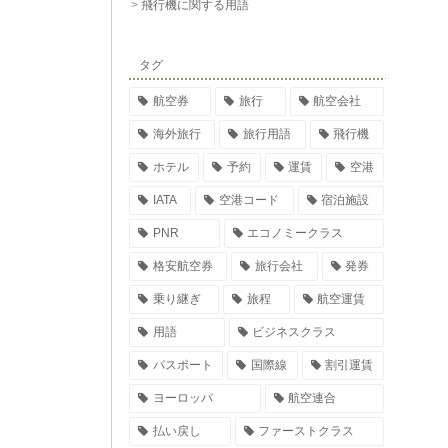
飛行機に関する用語
タグ
航空券
旅行
航空会社
海外旅行
旅行用語
飛行機
ホテル
予約
運賃
空港
IATA
空港コード
宿泊施設
PNR
エコノミークラス
格安航空券
旅行会社
発券
乗り継ぎ
旅程
航空運賃
用語
ビジネスクラス
パスポート
国際線
割引運賃
ヨーロッパ
航空連合
払い戻し
ファーストクラス