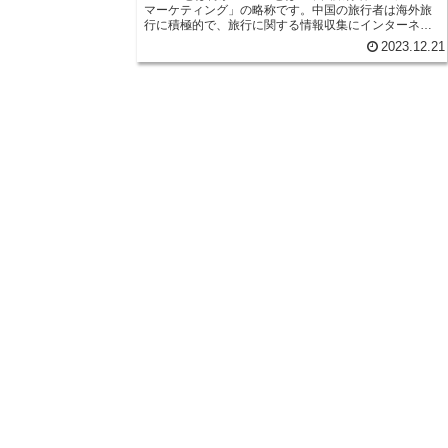
マーケティング」の略称です。中国の旅行者は海外旅
行に積極的で、旅行に関する情報収集にインターネッ
トを利用する傾向にあります。そのため、中国の旅行
2023.12.21
者に情報を発信したい企業や組織は、CTCMを実施し
て中国の旅行者に情報を届けることが重要です。
CTCMを実施する際には、中国の旅行者のニーズを理
解することが大切です。中国の旅行者は、旅行先での
観光スポットやグルメ、ショッピング情報などを求め
ています。また、中国の旅行者は、旅行先での安全や
衛生にも関心があります。そのため、CTCMを実施す
る際には、中国の旅行者のニーズを考慮したコンテン
ツを作成する必要があります。 CTCMを実施する際に
は、中国の旅行者によく利用されるプラットフォーム
を利用することが大切です。中国の旅行者は、微信
（WeChat）や微博（Weibo）、抖音（Douyin）など
のプラットフォームをよく利用しています。そのた
め、CTCMを実施する際には、これらのプラットフォ
ームを利用して中国の旅行者に情報を発信することが
効果的です。 CTCMは、中国の旅行者に情報を発信す
る有効な方法です。中国の旅行者のニーズを理解し、
中国の旅行者によく利用されるプラットフォームを利
用することで、中国の旅行者に情報を効果的に発信す
ることができます。 -CTCMを実施する際の注意点-
CTCMを実施する際には、以下の点に注意することが
大切です。 * 中国の旅行者のニーズを理解する * 中国
の旅行者によく利用されるプラットフォームを利用す
る * 中国の文化や習慣を尊重する * 中国語を理解して
いるスタッフを配置する * 中国の法規制を遵守する
CTCMを実施する際には、これらの点に注意すること
で、中国の旅行者に情報を効果的に発信することがで