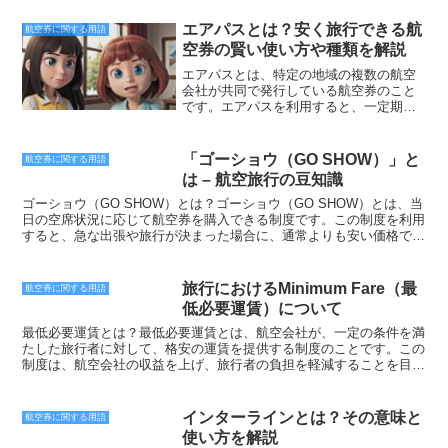
エアパスとは？安く旅行できる航
航空券に関する用語
空券の賢い使い方や種類を解説
エアパスとは、特定の地域の複数の航空
会社が共同で発行している航空券のこと
です。エアパスを利用すると、一定期間
内であれば、その地域内の複数の都市を
自由に移動することができます。エアパ
スは、一つの航空券で複数の都市を旅行
「ゴーショウ（GO SHOW）」と
航空券に関する用語
できるため、航空券代を節約することが
は – 航空旅行の豆知識
できます。また、エアパスの有効期間内
であれば、自由に旅行日程を変更するこ
ゴーショウ（GO SHOW）とは？ゴーショウ（GO SHOW）とは、当
とができるため、旅行の計画を立てやす
日の空席状況に応じて航空券を購入できる制度です。この制度を利用
くなります。エアパスには、様々な種類
すると、急な出張や旅行が決まった場合に、通常よりも安い価格で航
があります。最も一般的なエアパスは、
空券を購入することができます。ゴーショウ（GO SHOW）を利用で
オープンチケット型のエアパスです。オ
きる航空会社は、JAL、ANA、スカイマークなどがあります。航空会
ープンチケット型のエアパスは、有効期
社によって、ゴーショウ（GO SHOW）の利用条件や購入方法が異な
旅行におけるMinimum Fare（最
航空券に関する用語
間内であれば、いつでも好きなときに旅
るため、事前に確認しておく必要があります。ゴーショウ（GO
低必要運賃）について
行することができます。また、有効期間
SHOW）の利用条件ゴーショウ（GO SHOW）を利用するには、当日
内であれば、何度でも旅行することがで
に窓口で航空券を購入する必要があります。事前に電話やインターネ
最低必要運賃とは？最低必要運賃とは、航空会社が、一定の条件を満
きます。ただし、オープンチケット型の
ットで予約することはできません。また、ゴーショウ（GO SHOW）
たした旅行者に対して、格安の運賃を提供する制度のことです。この
エアパスは、予約が必要な場合がありま
で購入できる航空券は、当日中に搭乗する便に限られます。ゴーショ
制度は、航空会社の収益を上げ、旅行者の負担を軽減することを目的
す。エアパスには、クローズドチケット
ウ（GO SHOW）の購入方法ゴーショウ（GO SHOW）で購入できる
としています。最低必要運賃は、通常、航空会社のウェブサイトや旅
型のエアパスもあります。クローズドチ
航空券は、当日中に窓口で発券する必要があります。発券手続きに
行代理店を通じて、購入することができます。最低必要運賃を適用す
ケット型のエアパスは、有効期間内であ
は、身分証明書と現金またはクレジットカードが必要となります。も
るには、一定の条件を満たす必要があります。これらの条件には、以
インターラインとは？その意味と
航空券に関する用語
っても、あらかじめ決められた日程で旅
し、ゴーショウ（GO SHOW）で購入したい航空券が完売している場
下のものがあります。* 特定の期間中に旅行すること* 特定の曜日や
使い方を解説
行する必要があります。クローズドチケ
合は、次の便に変更するか、別の航空会社を利用する必要がありま
時間帯に旅行すること* 特定の空港を利用すること* 特定の航空会社