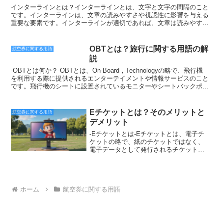
ット型のエアパスは、予約不要で利用す
す。ゴーショウ（GO SHOW）のメリットゴーショウ（GO SHOW）
を利用すること最低必要運賃は、一般の運賃よりも安いため、旅行者
インターラインとは？インターラインとは、文字と文字の間隔のこと
ることができます。ただし、クローズド
を利用するメリットは、通常よりも安い価格で航空券を購入できるこ
の負担を軽減することができます。また、航空会社にとっても、収益
です。インターラインは、文章の読みやすさや視認性に影響を与える
チケット型のエアパスは、オープンチケ
とです。また、当日に窓口で航空券を購入できるため、急な出張や旅
を上げることができます。これは、航空会社が、最低必要運賃を適用
重要な要素です。インターラインが適切であれば、文章は読みやす
ット型のエアパスよりも価格が高い場合
行にも対応できます。ゴーショウ（GO SHOW）のデメリットゴーシ
することで、より多くの旅行者を獲得することができるためです。最
く、視認性も良くなります。逆に、インターラインが不適切であれ
があります。エアパスは、安く旅行でき
ョウ（GO SHOW）を利用するデメリットは、当日中に窓口で航空券
低必要運賃は、旅行者の負担を軽減し、航空会社の収益を上げること
ば、文章は読みづらく、視認性も悪くなります。インターラインは、
る航空券の賢い使い方です。エアパスを
を購入する必要があることです。このため、当日中に空席がない場合
を目的とした制度です。最低必要運賃を適用することで、旅行者は、
ポイント（pt）で指定されます。1ポイントは、約0.35mmです。一般
OBTとは？旅行に関する用語の解
航空券に関する用語
利用すれば、航空券代を節約することが
は、航空券を購入することができません。また、ゴーショウ（GO
安価に旅行することができます。また、航空会社は、収益を上げるこ
的なインターラインは、12pt～14ptです。文章が長い場合は、インタ
説
できます。また、エアパスの有効期間内
SHOW）で購入できる航空券は、通常よりも安い価格ですが、それ
とができます。
ーラインを少し広めに設定すると、読みやすくなります。逆に、文章
であれば、自由に旅行日程を変更するこ
でも定価よりも高い場合があります。
が短い場合は、インターラインを少し狭めに設定すると、視認性が高
-OBTとは何か？-OBTとは、On-Board，Technologyの略で、飛行機
とができるため、旅行の計画を立てやす
まります。インターラインは、テキストエディタやワードプロセッサ
を利用する際に提供されるエンターテイメントや情報サービスのこと
くなります。エアパスを利用して、お得
で設定することができます。テキストエディタやワードプロセッサに
です。飛行機のシートに設置されているモニターやシートバックポケ
に旅行を楽しんでください。
は、インターラインを設定する機能が備わっています。インターライ
ットに置かれている冊子などを通じて、映画やテレビ番組、音楽、ゲ
ンを設定する方法は、テキストエディタやワードプロセッサによって
ーム、フライトに関する情報などを楽しむことができます。また、
異なりますが、基本的には、以下の手順で行います。1. テキストエ
OBTは、インターネット接続や機内販売などのサービスも提供して
Eチケットとは？そのメリットと
航空券に関する用語
ディタやワードプロセッサを起動します。2. 編集する文章を開きま
います。インターネット接続は、機内Wi-Fiやモバイルデータ通信、
デメリット
す。3. メニューバーから「書式」を選択します。4. 「段落」を選択
機内電話などを通じて利用できます。機内販売は、飲み物や軽食、免
し、「インターライン」の設定を変更します。5. 「OK」をクリック
税品などを販売しています。OBTは、飛行機での長時間のフライト
-Eチケットとは-Eチケットとは、電子チ
します。インターラインは、文章の読みやすさや視認性に影響を与え
を快適に過ごすためのサービスとして、多くの航空会社で提供されて
ケットの略で、紙のチケットではなく、
る重要な要素です。インターラインを適切に設定することで、文章を
います。航空会社によっては、OBTのサービス内容が異なるため、
電子データとして発行されるチケットの
より読みやすく、視認性を高めることができます。
搭乗前に航空会社のウェブサイトなどで確認しておくとよいでしょ
ことです。スマートフォンやパソコンな
う。OBTを利用するには、航空券の予約時にOBTのサービスを申し
どの電子機器に保存したり、印刷したり
込む必要があります。また、OBTを利用するには、航空機の座席に
して使用することができます。Eチケット
設置されているモニターやシートバックポケットに置かれている冊子
は、主にコンサートやイベント、飛行機
などを利用する必要があります。OBTを利用する際には、航空機の
や鉄道などの交通機関、映画館や遊園地
ホーム
航空券に関する用語
安全上の注意を遵守する必要があります。OBTは、飛行機での長時
などのレジャー施設などで利用されてい
間のフライトを快適に過ごすためのサービスとして、多くの航空会社
ます。紙のチケットとは異なり、紛失し
で提供されています。航空会社によっては、OBTのサービス内容が
たり破損したりする心配がなく、また、
異なるため、搭乗前に航空会社のウェブサイトなどで確認しておくと