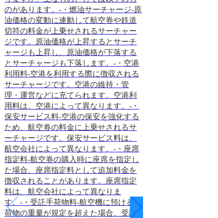
きます。ゴーショウ
のがあります。-・燃油サーチャージ-原
用できる航空会社は
油価格の変動に連動して航空券や鉄道
カイマークなどが
切符の料金が上乗せされるサーチャー
によって、ゴーショ
ジです。原油価格が上昇するとサーチ
利用条件や購入方
ャージも上昇し、原油価格が下落する
前に確認しておく
とサーチャージも下落します。-・空港
ーショウ（GO S
利用料-空港を利用する際に徴収される
ショウ（GO SH
サーチャージです。空港の維持・管
当日に窓口で航空
理・運営などに充てられます。空港利
あります。事前に
用料は、空港によって異なります。-・
トで予約すること
保安サービス料-空港の保安を強化する
た、ゴーショウ（G
ため、航空券の料金に上乗せされるサ
きる航空券は、当
ーチャージです。保安サービス料は、
限られます。ゴーシ
航空会社によって異なります。-・座席
の購入方法ゴーショ
指定料-航空券の購入時に座席を指定し
購入できる航空券
た場合、座席指定料として追加料金を
発券する必要があ
徴収されることがあります。座席指定
には、身分証明書
料は、航空会社によって異なりま
ットカードが必要
す。-・受託手荷物料-航空機に預ける手
ゴーショウ（GO 
荷物の重量が規定を超えた場合、受託