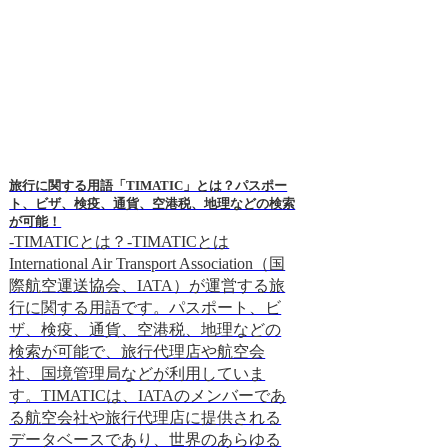
旅行に関する用語「TIMATIC」とは？パスポー
旅行関連用語「GI」
ト、ビザ、検疫、通貨、空港税、地理などの検索
を解説します！
が可能！
-GIとは？-GI
-TIMATICとは？-TIMATICとは
特定の地域で作ら
International Air Transport Association（国
品、工業製品など
際航空運送協会、IATA）が運営する旅
度のことです。G
行に関する用語です。パスポート、ビ
は、その地域で生
ザ、検疫、通貨、空港税、地理などの
ことを保証されて
検索が可能で、旅行代理店や航空会
な製法が守られて
社、国境管理局などが利用していま
1958年に締結さ
す。TIMATICは、IATAのメンバーであ
づいており、世界
る航空会社や旅行代理店に提供される
管理しています。日
データベースであり、世界のあらゆる
地理的表示法が制