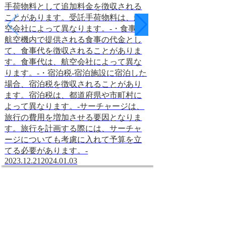
手荷物料として追加料金を徴収される
削減を余儀なくさ
ことがあります。受託手荷物料は、航
た、旅行商品が同
空会社によって異なります。-・食事代-
別化が難しくなる
航空機内で提供される食事の代金とし
す。コモディティ
て、食事代を徴収されることがありま
は、コモディティ
す。食事代は、航空会社によって異な
旅行商品の差別化
ります。-・宿泊税-宿泊施設に宿泊した
えば、ホテルや航
場合、宿泊税を徴収されることがあり
ービスや設備を提
ます。宿泊税は、都道府県や市町村に
化を図っています
よって異なります。-サーチャージは、
は、旅行者のニー
旅行の費用を増加させる要因となりま
を提案することで
す。旅行を計画する際には、サーチャ
ます。さらに、旅
ージについても考慮に入れて予算を立
の価格競争を避け
てる必要があります。-
のバリュー化を進
2023.12.21
2024.01.03
は、旅行商品の価
なく、旅行商品の
す。例えば、ホテ
行者の満足度を高
や設備を提供する
バリュー化を図っ