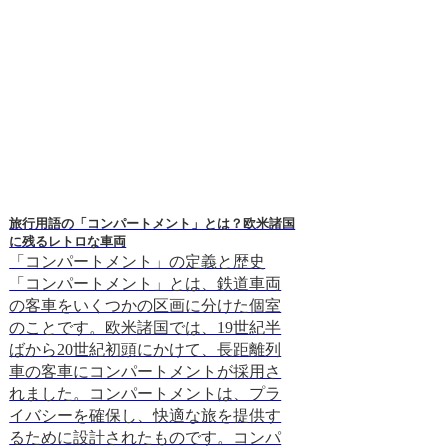
旅行用語の「コンパートメント」とは？欧米諸国
TGV（フランスの高
に残るレトロな車両
-TGVの特徴-T
「コンパートメント」の定義と歴史
高速鉄道の一つで
「コンパートメント」とは、鉄道車両
以下の通りです。*
の客車をいくつかの区画に分けた個室
高速度320km/
のことです。欧米諸国では、19世紀半
これは世界で最も
ばから20世紀初頭にかけて、長距離列
す。TGVは、こ
車の客車にコンパートメントが採用さ
パリとリヨンを2時
れました。コンパートメントは、プラ
長距離を短時間で
イバシーを確保し、快適な旅を提供す
ます。* -快適性
るために設計されたものです。コンパ
座席を備えており