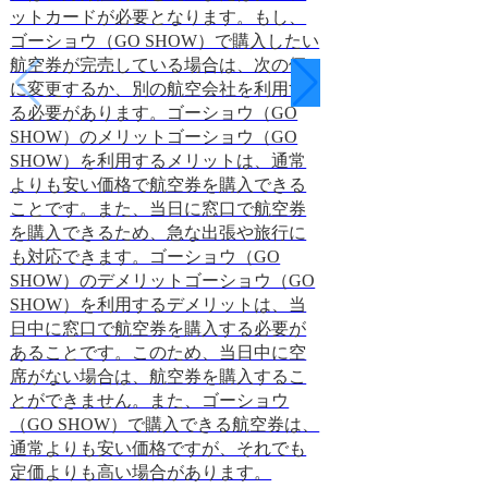
ットカードが必要となります。もし、
には、旅行会社の
ゴーショウ（GO SHOW）で購入したい
などが記載されて
航空券が完売している場合は、次の便
は、旅行商品を販
に変更するか、別の航空会社を利用す
基づいて旅行会社
る必要があります。ゴーショウ（GO
払います。コミッ
SHOW）のメリットゴーショウ（GO
行会社によって異
SHOW）を利用するメリットは、通常
行商品の種類によ
よりも安い価格で航空券を購入できる
例えば、航空券の
ことです。また、当日に窓口で航空券
アー旅行のコミッ
を購入できるため、急な出張や旅行に
る傾向にあります
も対応できます。ゴーショウ（GO
旅行会社にとって
SHOW）のデメリットゴーショウ（GO
ています。旅行会
SHOW）を利用するデメリットは、当
収入を元に、営業
日中に窓口で航空券を購入する必要が
を支払っています
2023.12.21
あることです。このため、当日中に空
席がない場合は、航空券を購入するこ
とができません。また、ゴーショウ
（GO SHOW）で購入できる航空券は、
通常よりも安い価格ですが、それでも
定価よりも高い場合があります。