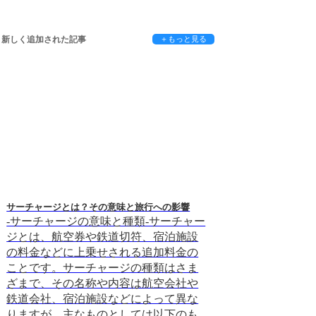
新しく追加された記事
＋もっと見る
サーチャージとは？その意味と旅行への影響
「ゴーショウ（GO SH
豆知識
-サーチャージの意味と種類-サーチャー
ゴーショウ（GO 
ジとは、航空券や鉄道切符、宿泊施設
ョウ（GO SHO
の料金などに上乗せされる追加料金の
況に応じて航空券
ことです。サーチャージの種類はさま
す。この制度を利
ざまで、その名称や内容は航空会社や
や旅行が決まった
鉄道会社、宿泊施設などによって異な
安い価格で航空券
りますが、主なものとしては以下のも