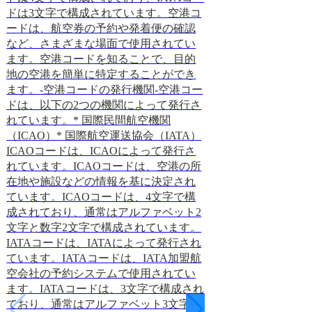
ドは3文字で構成されています。空港コ
ードは、通常、3
ードは、航空券の予約や発着便の確認
成されており、空
など、さまざまな場面で使用されてい
能を表しています
ます。空港コードを知ることで、目的
空港の空港コード
地の空港を簡単に特定することができ
成田国際空港の空
ます。-空港コードの発行機関-空港コー
す。空港コードは
ドは、以下の2つの機関によって発行さ
乗手続き、航空貨
れています。* 国際民間航空機関
ざまな目的で使用
（ICAO）* 国際航空運送協会（IATA）
た、空港コードは
ICAOコードは、ICAOによって発行さ
の位置追跡など、
れています。ICAOコードは、空港の所
使用されています
在地や施設などの情報を基に決定され
空業界にとって非
ています。ICAOコードは、4文字で構
たしています。空
成されており、通常はアルファベット2
で、世界中の空港
文字と数字2文字で構成されています。
とができ、航空機
IATAコードは、IATAによって発行され
の輸送をスムーズ
ています。IATAコードは、IATA加盟航
す。-空港コード
空会社の予約システムで使用されてい
通常、3文字また
ます。IATAコードは、3文字で構成され
います。3文字の空
ており、通常はアルファベット3文字で
によって割り当て