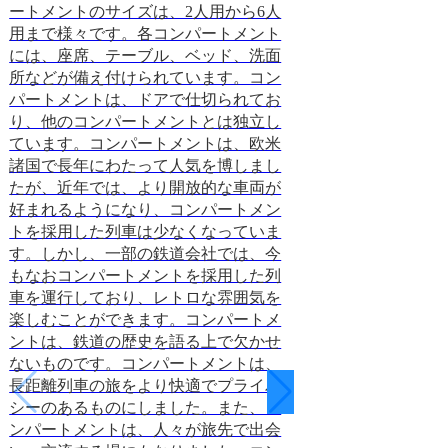
ートメントのサイズは、2人用から6人
ストランやカフェ
用まで様々です。各コンパートメント
います。TGVは
には、座席、テーブル、ベッド、洗面
えているため、長
所などが備え付けられています。コン
れにくくなっていま
パートメントは、ドアで仕切られてお
は、非常に安全な
り、他のコンパートメントとは独立し
自動列車制御シス
ています。コンパートメントは、欧米
り、また、車体は
諸国で長年にわたって人気を博しまし
材を使用していま
たが、近年では、より開放的な車両が
の安全性を備えて
好まれるようになり、コンパートメン
乗車することができ
トを採用した列車は少なくなっていま
配慮-TGVは、環
す。しかし、一部の鉄道会社では、今
TGVは、電気で
もなおコンパートメントを採用した列
炭素を排出しませ
車を運行しており、レトロな雰囲気を
空気抵抗を減らす
楽しむことができます。コンパートメ
を採用しており、
ントは、鉄道の歴史を語る上で欠かせ
ために車輪に騒音
ないものです。コンパートメントは、
ます。TGVは、
長距離列車の旅をより快適でプライバ
を備えているため
シーのあるものにしました。また、コ
と言えます。TG
ンパートメントは、人々が旅先で出会
性、安全性、環境