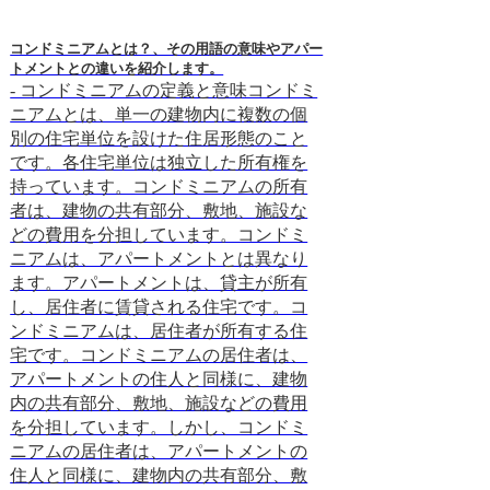
コンドミニアムとは？、その用語の意味やアパー
ホテル朝食の基本形「
トメントとの違いを紹介します。
ァースト」ってなに？
- コンドミニアムの定義と意味コンドミ
-コンチネンタル
ニアムとは、単一の建物内に複数の個
は？-コンチネン
別の住宅単位を設けた住居形態のこと
トとは、ヨーロッ
です。各住宅単位は独立した所有権を
言葉です。19世
持っています。コンドミニアムの所有
したアメリカ人に
者は、建物の共有部分、敷地、施設な
食として定着しま
どの費用を分担しています。コンドミ
ルブレックファー
ニアムは、アパートメントとは異なり
で構成されている
ます。アパートメントは、貸主が所有
や紅茶、オレンジ
し、居住者に賃貸される住宅です。コ
物と、クロワッサ
ンドミニアムは、居住者が所有する住
バターなどが一般
宅です。コンドミニアムの居住者は、
タルブレックファ
アパートメントの住人と同様に、建物
マンや旅行者など
内の共有部分、敷地、施設などの費用
る人にとって最適
を分担しています。しかし、コンドミ
消化に良いので、
ニアムの居住者は、アパートメントの
人にもおすすめで
住人と同様に、建物内の共有部分、敷
ブレックファース