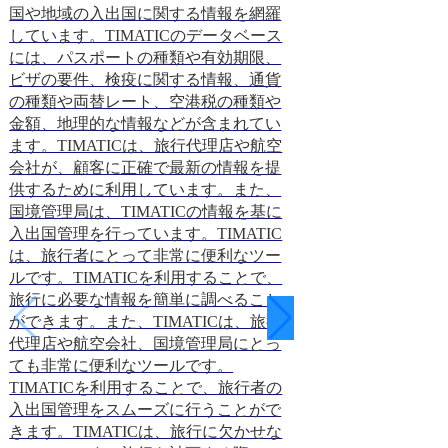
国や地域の入出国に関する情報を網羅
入されました。G
しています。TIMATICのデータベース
の特産品を保護し
には、パスポートの種類や有効期限、
の品質を保証する
ビザの要件、検疫に関する情報、通貨
域経済の活性化に
の種類や両替レート、空港税の種類や
待されています。
金額、地理的な情報などが含まれてい
は、その地域で作
ます。TIMATICは、旅行代理店や航空
とを示すために、
会社が、顧客に正確で最新の情報を提
とができます。G
供するために利用しています。また、
対してその商品の
国境管理局は、TIMATICの情報を基に
です。GI制度は
入出国管理を行っています。TIMATIC
ており、多くの商
は、旅行者にとって非常に便利なツー
います。例えば、
ルです。TIMATICを利用することで、
ン、イタリアのパ
旅行に必要な情報を簡単に調べること
本の和牛などがG
ができます。また、TIMATICは、旅行
す。GI制度は、
代理店や航空会社、国境管理局にとっ
し、消費者に対し
ても非常に便利なツールです。
る重要な制度です
TIMATICを利用することで、旅行者の
品は、その地域で
入出国管理をスムーズに行うことがで
ことを示すために
きます。TIMATICは、旅行に欠かせな
ことができます。