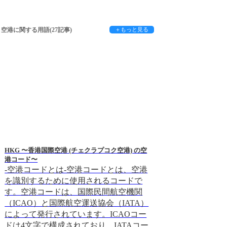
空港に関する用語(27記事)
＋もっと見る
HKG 〜香港国際空港 (チェクラプコク空港) の空
旅行に関する用語「S
港コード〜
の秘密に迫る。
-空港コードとは-空港コードとは、空港
-空港コードとは
を識別するために使用されるコードで
は、空港を識別す
す。空港コードは、国際民間航空機関
短いコードのこと
（ICAO）と国際航空運送協会（IATA）
は、国際民間航空機
によって発行されています。ICAOコー
て管理されており
ドは4文字で構成されており、IATAコー
空港に割り当てら