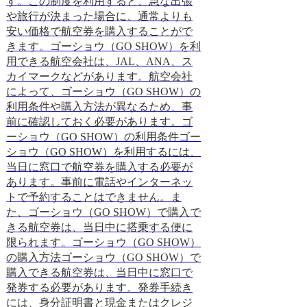
す。この制度を利用すると、急な出張
とです。コミッシ
や旅行が決まった場合に、通常よりも
一定割合で計算さ
安い価格で航空券を購入することがで
行代金が10万円
きます。ゴーショウ（GO SHOW）を利
は10万円の10％
用できる航空会社は、JAL、ANA、ス
す。コミッション
カイマークなどがあります。航空会社
て重要な収益源と
によって、ゴーショウ（GO SHOW）の
会社がコミッショ
利用条件や購入方法が異なるため、事
は、旅行会社と旅
前に確認しておく必要があります。ゴ
ことです。契約に
ーショウ（GO SHOW）の利用条件ゴー
ッションの割合な
ショウ（GO SHOW）を利用するには、
す。旅行会社は、
当日に窓口で航空券を購入する必要が
際に、契約に基づ
あります。事前に電話やインターネッ
ッションを支払い
トで予約することはできません。ま
は、旅行会社が旅
た、ゴーショウ（GO SHOW）で購入で
に、旅行会社に支
きる航空券は、当日中に搭乗する便に
とです。コミッシ
限られます。ゴーショウ（GO SHOW）
一定割合で計算さ
の購入方法ゴーショウ（GO SHOW）で
ンは、旅行会社に
購入できる航空券は、当日中に窓口で
となっています。
発券する必要があります。発券手続き
ョンを受け取る仕
には、身分証明書と現金またはクレジ
旅行会社が契約を