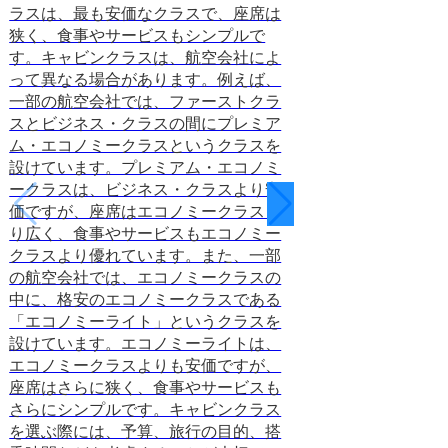
ラスは、最も安価なクラスで、座席は
は、他の座席クラ
狭く、食事やサービスもシンプルで
安価です。また、
す。キャビンクラスは、航空会社によ
座席は、他の座席
って異なる場合があります。例えば、
数が多いため、希
一部の航空会社では、ファーストクラ
ケットが取りやす
スとビジネス・クラスの間にプレミア
らに、エコノミー
ム・エコノミークラスというクラスを
席クラスよりも多
設けています。プレミアム・エコノミ
ているため、隣の
ークラスは、ビジネス・クラスより安
すくなっています
価ですが、座席はエコノミークラスよ
は、長距離フライ
り広く、食事やサービスもエコノミー
んが、短距離フラ
クラスより優れています。また、一部
しています。また
の航空会社では、エコノミークラスの
る人や、機内で快
中に、格安のエコノミークラスである
は、エコノミーク
「エコノミーライト」というクラスを
す。
2023.12.21
設けています。エコノミーライトは、
エコノミークラスよりも安価ですが、
座席はさらに狭く、食事やサービスも
さらにシンプルです。キャビンクラス
を選ぶ際には、予算、旅行の目的、搭