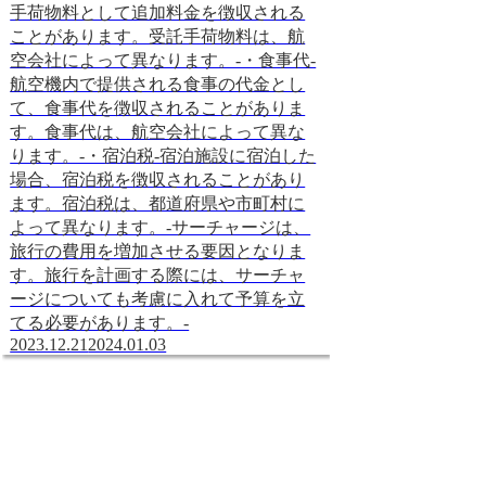
航空券が完売して
手荷物料として追加料金を徴収される
に変更するか、別
ことがあります。受託手荷物料は、航
る必要があります
空会社によって異なります。-・食事代-
SHOW）のメリッ
航空機内で提供される食事の代金とし
SHOW）を利用
て、食事代を徴収されることがありま
よりも安い価格で
す。食事代は、航空会社によって異な
ことです。また、
ります。-・宿泊税-宿泊施設に宿泊した
を購入できるため
場合、宿泊税を徴収されることがあり
も対応できます。
ます。宿泊税は、都道府県や市町村に
SHOW）のデメリ
よって異なります。-サーチャージは、
SHOW）を利用
旅行の費用を増加させる要因となりま
日中に窓口で航空
す。旅行を計画する際には、サーチャ
あることです。こ
ージについても考慮に入れて予算を立
席がない場合は、
てる必要があります。-
とができません。
2023.12.21
2024.01.03
（GO SHOW）
通常よりも安い価
定価よりも高い場
2023.12.21