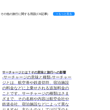
その他の旅行に関する用語(136記事)
＋もっと見る
サーチャージとは？その意味と旅行への影響
旅行業界におけるコモ
-サーチャージの意味と種類-サーチャー
コモディティとは
ジとは、航空券や鉄道切符、宿泊施設
単に言うと商品の
の料金などに上乗せされる追加料金の
旅行業界における
ことです。サーチャージの種類はさま
は、旅行商品が差
ざまで、その名称や内容は航空会社や
し、価格競争に陥
鉄道会社、宿泊施設などによって異な
す。これは、旅行
りますが、主なものとしては以下のも
界と同様に、グロ