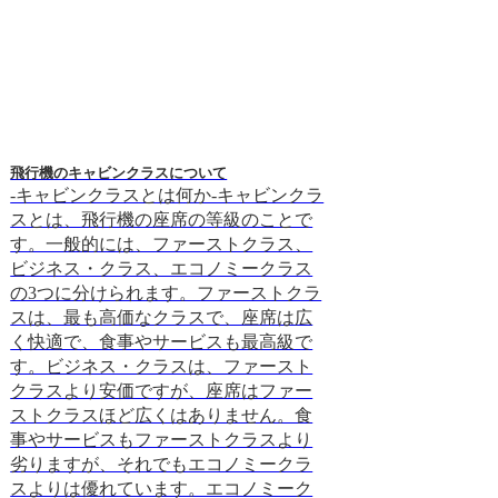
飛行機のキャビンクラスについて
エコノミークラスとは
-キャビンクラスとは何か-キャビンクラ
-エコノミークラ
スとは、飛行機の座席の等級のことで
スとは、航空機の
す。一般的には、ファーストクラス、
席クラスであり、
ビジネス・クラス、エコノミークラス
供されています。
の3つに分けられます。ファーストクラ
座席は、他の座席
スは、最も高価なクラスで、座席は広
く、リクライニン
く快適で、食事やサービスも最高級で
っています。また
す。ビジネス・クラスは、ファースト
では、食事や飲み
クラスより安価ですが、座席はファー
されることが多く
ストクラスほど広くはありません。食
メントも限定的で
事やサービスもファーストクラスより
ミークラスには、
劣りますが、それでもエコノミークラ
べていくつかのメ
スよりは優れています。エコノミーク
まず、エコノミー