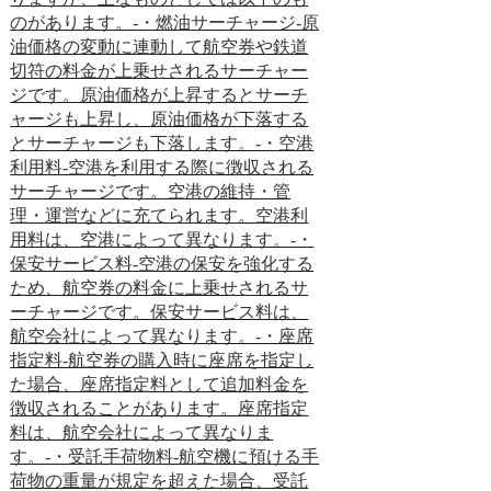
のがあります。-・燃油サーチャージ-原
テクノロジーの進
油価格の変動に連動して航空券や鉄道
激化しているため
切符の料金が上乗せされるサーチャー
は旅行代理店を通
ジです。原油価格が上昇するとサーチ
かったホテルや航
ャージも上昇し、原油価格が下落する
ターネットで簡単
とサーチャージも下落します。-・空港
ようになりました
利用料-空港を利用する際に徴収される
代理店は価格競争
サーチャージです。空港の維持・管
品がコモディティ
理・運営などに充てられます。空港利
ます。コモディテ
用料は、空港によって異なります。-・
メリットコモディ
保安サービス料-空港の保安を強化する
とってメリットと
ため、航空券の料金に上乗せされるサ
持ちます。メリッ
ーチャージです。保安サービス料は、
品の価格が安くな
航空会社によって異なります。-・座席
は、旅行代理店が
指定料-航空券の購入時に座席を指定し
れ、値下げを余儀
た場合、座席指定料として追加料金を
す。また、旅行者
徴収されることがあります。座席指定
予約しやすくなる
料は、航空会社によって異なりま
す。デメリットの
す。-・受託手荷物料-航空機に預ける手
質が低下すること
荷物の重量が規定を超えた場合、受託
代理店が価格競争