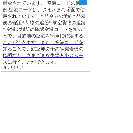
構成されています。-空港コードの使用
ードは、IATA（
例-空港コードは、さまざまな場面で使
よって割り当てら
用されています。* 航空券の予約* 発着
ードの最初の1文
便の確認* 荷物の追跡* 航空貨物の追跡
表しています。例
* 空港の場所の確認空港コードを知るこ
の空港コード「N
とで、目的地の空港を簡単に特定する
「N」は、成田国
ことができます。また、空港コードを
地域にあることを
知ることで、航空券の予約や発着便の
コードの2文字目
確認など、さまざまな手続きをスムー
名前を表していま
ズに行うことができます。
際空港の空港コード
2023.12.21
と3文字目「RT
前「Narita Interna
います。空港コー
の空港コードの場
機能を表していま
際空港の空港コード
「T」は、成田国
ルを備えているこ
空港コードの例-* 
田国際空港KIX* 