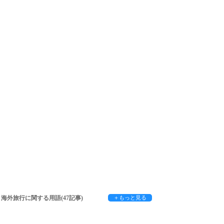
港FUK* 札幌新千
部国際空港NGO
2023.12.21
海外旅行に関する用語(47記事)
＋もっと見る