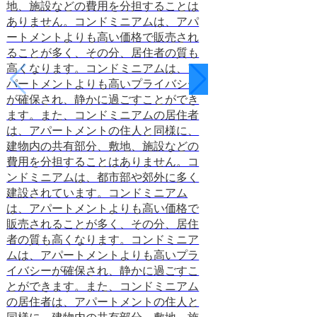
地、施設などの費用を分担することは
なく、カフェやレ
ありません。コンドミニアムは、アパ
れています。朝食
ートメントよりも高い価格で販売され
ときは、コンチネ
ることが多く、その分、居住者の質も
ーストをオーダー
高くなります。コンドミニアムは、ア
しょうか。コンチ
パートメントよりも高いプライバシー
ァーストは、朝食
が確保され、静かに過ごすことができ
て世界中で愛され
ます。また、コンドミニアムの居住者
は、軽食で構成さ
は、アパートメントの住人と同様に、
くから活動する人
建物内の共有部分、敷地、施設などの
であるからです。
費用を分担することはありません。コ
で、健康を意識し
ンドミニアムは、都市部や郊外に多く
めです。コンチネ
建設されています。コンドミニアム
ーストは、ホテル
は、アパートメントよりも高い価格で
やレストランでも
販売されることが多く、その分、居住
朝食が軽食で済ま
者の質も高くなります。コンドミニア
チネンタルブレッ
ムは、アパートメントよりも高いプラ
ダーしてみてはい
2023.12.21
イバシーが確保され、静かに過ごすこ
とができます。また、コンドミニアム
の居住者は、アパートメントの住人と