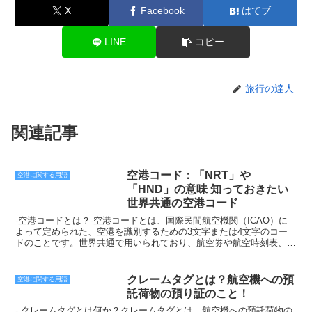
X
Facebook
はてブ
LINE
コピー
旅行の達人
関連記事
空港コード：「NRT」や
空港に関する用語
「HND」の意味 知っておきたい
世界共通の空港コード
-空港コードとは？-空港コードとは、国際民間航空機関（ICAO）に
よって定められた、空港を識別するための3文字または4文字のコー
ドのことです。世界共通で用いられており、航空券や航空時刻表、荷
物タグなどに記載されています。空港コードは、主に以下の3つの情
報で構成されています。・国籍コード空港が所在する国の2文字のコ
ードです。日本は「JP」です。・空港の所在地空港の所在する地域
クレームタグとは？航空機への預
空港に関する用語
の1文字のコードです。成田国際空港は「N」、羽田空港は「H」で
託荷物の預り証のこと！
す。・空港の種類空港の種類を表す1文字のコードです。民間空港は
「C」、軍用空港は「M」です。例えば、成田国際空港の空港コード
- クレームタグとは何か？クレームタグとは、航空機への預託荷物の