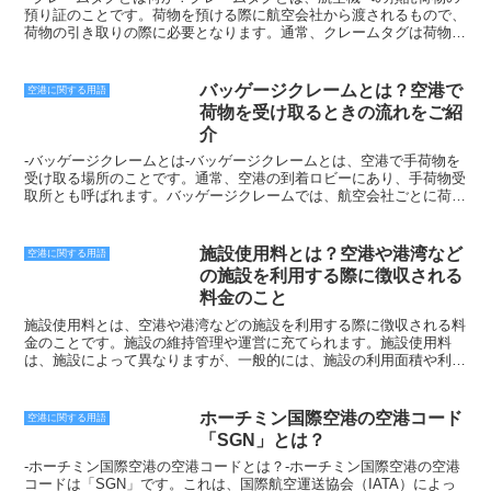
は「NRT」です。これは、日本（JP）、成田（N）、民間空港（C）
預り証のことです。荷物を預ける際に航空会社から渡されるもので、
を組み合わせたコードです。空港コードは、航空機の運航や、旅客や
荷物の引き取りの際に必要となります。通常、クレームタグは荷物に
貨物の輸送など、さまざまな場面で使用されています。また、空港コ
直接取り付けられます。クレームタグには、以下の情報が記載されて
ードは、空港を識別するだけでなく、その空港の所在地や種類などの
います。* 荷物の重量* 荷物のサイズ* 荷物の行き先* 荷物の引換券番
情報も提供しています。
号荷物を受け取った際には、クレームタグの引換券番号と荷物の引換
バッゲージクレームとは？空港で
空港に関する用語
券番号が一致していることを確認しましょう。一致していない場合、
荷物を受け取るときの流れをご紹
荷物の引き取りができない場合があります。クレームタグは、荷物の
介
紛失や盗難を防ぐための重要なものです。荷物を受け取ったら、すぐ
にクレームタグを確認し、荷物の引き取りの際に必要となるよう大切
-バッゲージクレームとは-バッゲージクレームとは、空港で手荷物を
に保管しておきましょう。- クレームタグの役割クレームタグには、
受け取る場所のことです。通常、空港の到着ロビーにあり、手荷物受
以下の役割があります。* 荷物の引き取りの際の身分証明書となる。
取所とも呼ばれます。バッゲージクレームでは、航空会社ごとに荷物
* 荷物の紛失や盗難を防ぐ。* 荷物の追跡を行う。* 荷物の優先順位
を受け取るレーンが分かれており、そのレーンに沿って並んでいる
をつける。クレームタグは、航空機での旅行に欠かせないものです。
と、自分の荷物が流れてきます。荷物が流れてきたら、自分の荷物で
荷物を受け取ったら、すぐにクレームタグを確認し、荷物の引き取り
あることを確認して受け取りましょう。バッゲージクレームで荷物を
施設使用料とは？空港や港湾など
空港に関する用語
の際に必要となるよう大切に保管しておきましょう。- クレームタグ
受け取る際には、以下の点に注意しましょう。* 搭乗券と手荷物受取
の施設を利用する際に徴収される
の貼り方クレームタグは、荷物の持ち手に直接取り付けるのが一般的
証を準備する。* 荷物が流れてくるレーンを確認する。* 荷物が流れ
です。荷物の持ち手が細い場合は、クレームタグを荷物の周りに巻き
料金のこと
てきたら、自分の荷物であることを確認する。* 荷物を間違えて受け
付けても良いでしょう。クレームタグを取り付ける際には、以下の点
取らないように注意する。* 荷物を受け取ったら、手荷物受取証を航
施設使用料とは、空港や港湾などの施設を利用する際に徴収される料
に注意しましょう。* クレームタグは、荷物の表面をはっきり見える
空会社に提出する。* 荷物に損傷がある場合は、航空会社に申し出
金のことです。施設の維持管理や運営に充てられます。施設使用料
場所に貼りましょう。* クレームタグは、荷物の重量に耐えられるよ
る。バッゲージクレームでは、混雑している場合もあります。特に、
は、施設によって異なりますが、一般的には、施設の利用面積や利用
うにしっかりと貼りましょう。* クレームタグは、荷物の引き取りの
ピークシーズンや大型連休などは、荷物の受け取りに時間がかかるこ
時間に応じて設定されています。施設使用料は、空港や港湾以外に
際に必要となるよう大切に保管しておきましょう。クレームタグは、
ともあるので、時間に余裕を持って空港に到着しましょう。また、荷
も、公園や体育館などの公共施設でも徴収される場合があります。施
荷物の紛失や盗難を防ぐための重要なものです。荷物を預ける際に
物を間違えて受け取らないように、自分の荷物の特徴を把握しておき
設使用料は、公共施設の維持管理や運営に充てられ、公共施設を利用
ホーチミン国際空港の空港コード
は、クレームタグを正しく貼付し、荷物の引き取りの際に必要となる
空港に関する用語
ましょう。
する人々の負担を軽減する役割を果たしています。施設使用料は、一
よう大切に保管しておきましょう。
「SGN」とは？
般的には、施設を利用する際に、施設の管理者に支払います。施設使
用料の支払い方法は、施設によって異なりますが、現金やクレジット
-ホーチミン国際空港の空港コードとは？-ホーチミン国際空港の空港
カードなどで支払うことができます。施設使用料は、公共施設を利用
コードは「SGN」です。これは、国際航空運送協会（IATA）によっ