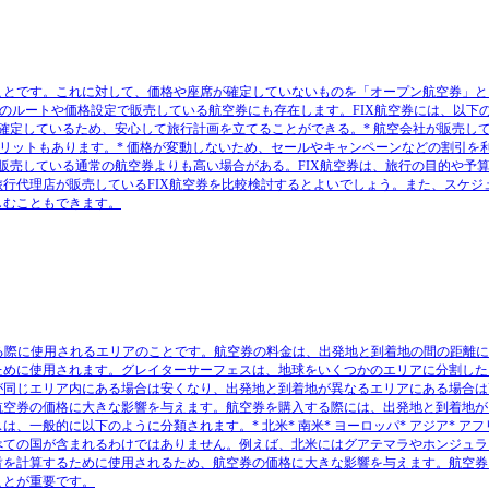
券のことです。これに対して、価格や座席が確定していないものを「オープン航空券」
のルートや価格設定で販売している航空券にも存在します。FIX航空券には、以下
が確定しているため、安心して旅行計画を立てることができる。* 航空会社が販売し
メリットもあります。* 価格が変動しないため、セールやキャンペーンなどの割引を
が販売している通常の航空券よりも高い場合がある。FIX航空券は、旅行の目的や予
行代理店が販売しているFIX航空券を比較検討するとよいでしょう。また、スケジ
しむこともできます。
する際に使用されるエリアのことです。航空券の料金は、出発地と到着地の間の距離
ために使用されます。グレイターサーフェスは、地球をいくつかのエリアに分割した
が同じエリア内にある場合は安くなり、出発地と到着地が異なるエリアにある場合は
航空券の価格に大きな影響を与えます。航空券を購入する際には、出発地と到着地が
般的に以下のように分類されます。* 北米* 南米* ヨーロッパ* アジア* アフ
べての国が含まれるわけではありません。例えば、北米にはグアテマラやホンジュラ
賃を計算するために使用されるため、航空券の価格に大きな影響を与えます。航空券
ことが重要です。