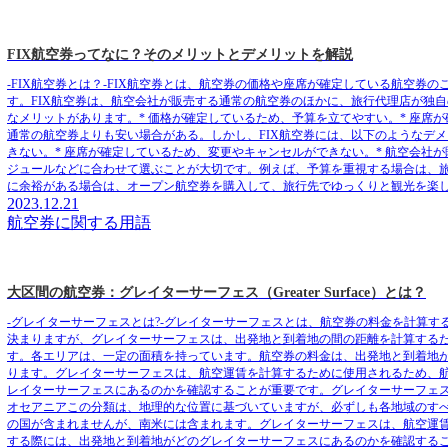
FIX航空券ってなに？そのメリットとデメリットを解説
-FIX航空券とは？-FIX航空券とは、航空券の価格や座席が確定している航空
す。FIX航空券は、航空会社が販売する通常の航空券のほかに、旅行代理店が独自
なメリットがあります。* 価格が確定しているため、予算を立てやすい。* 座席
通常の航空券よりも安い場合がある。しかし、FIX航空券には、以下のようなデ
きない。* 座席が確定しているため、変更やキャンセルができない。* 航空会社
ジュールなどに合わせて選ぶことが大切です。例えば、予算を重視する場合は、旅
に余裕がある場合は、オープン航空券を購入して、旅行先でゆっくりと観光を楽
2023.12.21
航空券に関する用語
大区間の航空券：グレイターサーフェス（Greater Surface）とは？
-グレイターサーフェスとは?-グレイターサーフェスとは、航空券の料金を計算
決まりますが、グレイターサーフェスは、出発地と到着地の間の距離を計算する
す。各エリアは、一定の面積を持っています。航空券の料金は、出発地と到着地
ります。グレイターサーフェスは、航空運賃を計算するために使用されるため、
レイターサーフェスにあるのかを確認することが重要です。グレイターサーフェスは、一
オセアニアこの分類は、地理的な位置に基づいていますが、必ずしも各地域のす
の国が含まれませんが、南米には含まれます。グレイターサーフェスは、航空運
する際には、出発地と到着地がどのグレイターサーフェスにあるのかを確認する