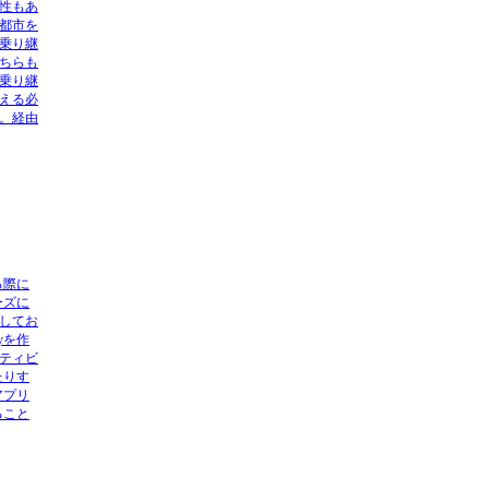
性もあ
都市を
乗り継
ちらも
乗り継
える必
。経由
る際に
ーズに
してお
yを作
ティビ
たりす
アプリ
ること