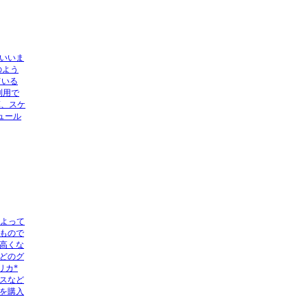
といいま
のよう
ている
利用で
算、スケ
ュール
によって
もので
高くな
どのグ
リカ*
スなど
を購入