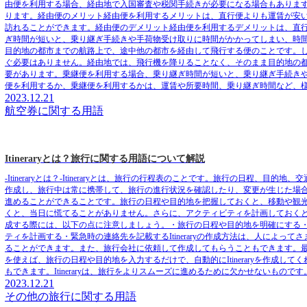
由便を利用する場合、経由地で入国審査や税関手続きが必要になる場合もありま
ります。経由便のメリット経由便を利用するメリットは、直行便よりも運賃が安
訪れることができます。経由便のデメリット経由便を利用するデメリットは、直
ぎ時間が短いと、乗り継ぎ手続きや手荷物受け取りに時間がかかってしまい、時
目的地の都市までの航路上で、途中他の都市を経由して飛行する便のことです。
ぐ必要はありません。経由地では、飛行機を降りることなく、そのまま目的地の
要があります。乗継便を利用する場合、乗り継ぎ時間が短いと、乗り継ぎ手続き
便を利用するか、乗継便を利用するかは、運賃や所要時間、乗り継ぎ時間など、
2023.12.21
航空券に関する用語
Itineraryとは？旅行に関する用語について解説
-Itineraryとは？-Itineraryとは、旅行の行程表のことです。旅行の日
作成し、旅行中は常に携帯して、旅行の進行状況を確認したり、変更が生じた場合に備
進めることができることです。旅行の日程や目的地を把握しておくと、移動や観
くと、当日に慌てることがありません。さらに、アクティビティを計画しておくと、旅
成する際には、以下の点に注意しましょう。・旅行の日程や目的地を明確にする
ティを計画する・緊急時の連絡先を記載するItineraryの作成方法は、人によ
ることができます。また、旅行会社に依頼して作成してもらうこともできます。最近は
を使えば、旅行の日程や目的地を入力するだけで、自動的にItineraryを作成
もできます。Itineraryは、旅行をよりスムーズに進めるために欠かせないものです。
2023.12.21
その他の旅行に関する用語