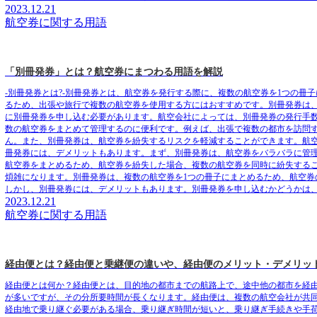
2023.12.21
航空券に関する用語
「別冊発券」とは？航空券にまつわる用語を解説
-別冊発券とは?-別冊発券とは、航空券を発行する際に、複数の航空券を1つの
るため、出張や旅行で複数の航空券を使用する方にはおすすめです。別冊発券は
に別冊発券を申し込む必要があります。航空会社によっては、別冊発券の発行手
数の航空券をまとめて管理するのに便利です。例えば、出張で複数の都市を訪問
ん。また、別冊発券は、航空券を紛失するリスクを軽減することができます。航
冊発券には、デメリットもあります。まず、別冊発券は、航空券をバラバラに管
航空券をまとめるため、航空券を紛失した場合、複数の航空券を同時に紛失する
煩雑になります。別冊発券は、複数の航空券を1つの冊子にまとめるため、航空
しかし、別冊発券には、デメリットもあります。別冊発券を申し込むかどうかは
2023.12.21
航空券に関する用語
経由便とは？経由便と乗継便の違いや、経由便のメリット・デメリッ
経由便とは何か？経由便とは、目的地の都市までの航路上で、途中他の都市を経
が多いですが、その分所要時間が長くなります。経由便は、複数の航空会社が共
経由地で乗り継ぐ必要がある場合、乗り継ぎ時間が短いと、乗り継ぎ手続きや手