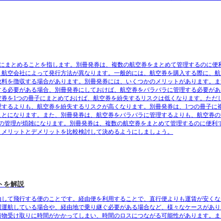
冊子にまとめることを指します。別冊発券は、複数の航空券をまとめて管理するのに便
、航空会社によって発行方法が異なります。一般的には、航空券を購入する際に、航
数料を徴収する場合があります。別冊発券には、いくつかのメリットがあります。ま
する必要がある場合、別冊発券にしておけば、航空券をバラバラに管理する必要があ
空券を1つの冊子にまとめておけば、航空券を紛失するリスクは低くなります。ただ
理するよりも、航空券を紛失するリスクが高くなります。別冊発券は、1つの冊子に
ことになります。また、別冊発券は、航空券をバラバラに管理するよりも、航空券の
券の管理が煩雑になります。別冊発券は、複数の航空券をまとめて管理するのに便利
、メリットとデメリットを比較検討して決めるようにしましょう。
トを解説
由して飛行する便のことです。経由便を利用することで、直行便よりも運賃が安くな
同運航している場合や、経由地で乗り継ぐ必要がある場合など、様々なケースがあり
荷物受け取りに時間がかかってしまい、時間のロスにつながる可能性があります。ま