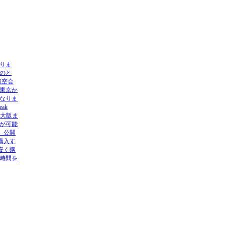
ありま
のと
航空会
、東京か
なりま
ak
ら大阪ま
が可能
り、公開
購入す
安く購
時間を