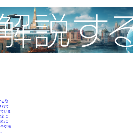
する取
されて
していま
安全に
MSC
安全や海
す。