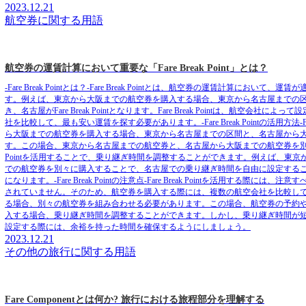
2023.12.21
航空券に関する用語
航空券の運賃計算において重要な「Fare Break Point」とは？
-Fare Break Pointとは？-Fare Break Pointとは、航空券の運賃
す。例えば、東京から大阪までの航空券を購入する場合、東京から名古屋までの
き、名古屋がFare Break Pointとなります。Fare Break Pointは
社を比較して、最も安い運賃を探す必要があります。-Fare Break Pointの活用方法
ら大阪までの航空券を購入する場合、東京から名古屋までの区間と、名古屋から
す。この場合、東京から名古屋までの航空券と、名古屋から大阪までの航空券を別々に
Pointを活用することで、乗り継ぎ時間を調整することができます。例えば、東
での航空券を別々に購入することで、名古屋での乗り継ぎ時間を自由に設定する
になります。-Fare Break Pointの注意点-Fare Break Pointを活用する際
されていません。そのため、航空券を購入する際には、複数の航空会社を比較して、最も安
る場合、別々の航空券を組み合わせる必要があります。この場合、航空券の予約や発券の手
入する場合、乗り継ぎ時間を調整することができます。しかし、乗り継ぎ時間が
設定する際には、余裕を持った時間を確保するようにしましょう。
2023.12.21
その他の旅行に関する用語
Fare Componentとは何か? 旅行における旅程部分を理解する