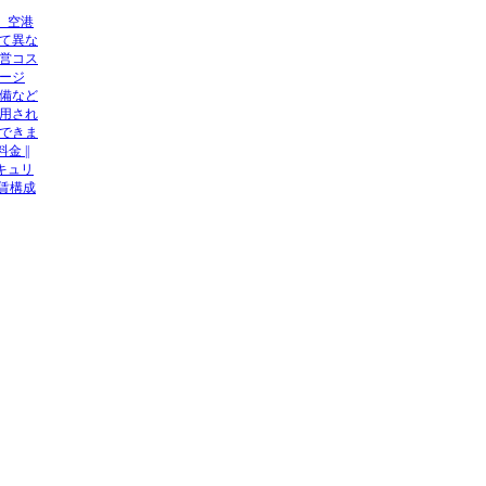
、空港
て異な
営コス
ージ
備など
用され
できま
 ||
セキュリ
運賃構成