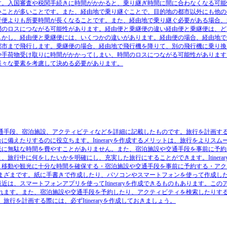
す。入国審査や税関手続きに時間がかかると、乗り継ぎ時間に間に合わなくなる可能
いことが多いことです。また、経由地で乗り継ぐことで、目的地の都市以外にも他の
行便よりも所要時間が長くなることです。また、経由地で乗り継ぐ必要がある場合、
間のロスにつながる可能性があります。経由便と乗継便の違い経由便と乗継便は、ど
しかし、経由便と乗継便には、いくつかの違いがあります。経由便の場合、経由地で
都市まで飛行します。乗継便の場合、経由地で飛行機を降りて、別の飛行機に乗り換
や手荷物受け取りに時間がかかってしまい、時間のロスにつながる可能性があります
様々な要素を考慮して決める必要があります。
程、目的地、交通手段、宿泊施設、アクティビティなどを詳細に記載したものです。旅行を計画す
えたりするのに役立ちます。Itineraryを作成するメリットは、旅行をよりスム
光に無駄な時間を費やすことがありません。また、宿泊施設や交通手段を事前に予約
行中に何をしたいかを明確にし、充実した旅行にすることができます。Itinerar
・移動や観光に十分な時間を確保する・宿泊施設や交通手段を事前に予約する・アク
ってさまざまです。紙に手書きで作成したり、パソコンやスマートフォンを使って作成し
、スマートフォンアプリを使ってItineraryを作成できるものもあります。この
してくれます。また、宿泊施設や交通手段を予約したり、アクティビティを検索したりす
旅行を計画する際には、必ずItineraryを作成しておきましょう。