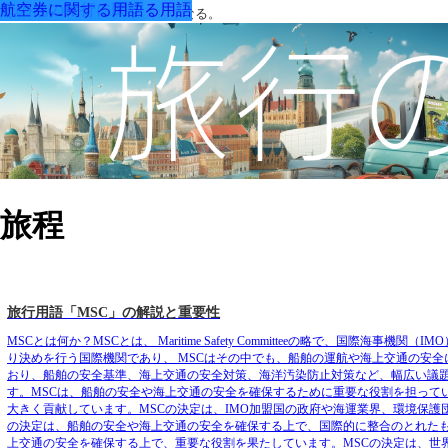
航空券に関する用語
航空券に関する用語
航空券に関する用語
その他の旅行に関する用語
航空券に関する用語
航空券に関する用語
その他の旅行に関する用語
航空券に関する用語
用語を知ると旅がもっと楽しくなる。
旅程
旅行用語「MSC」の解説と重要性
MSCとは何か？MSCとは、 Maritime Safety Committeeの略で、国
り決めを行う国際機関であり、 MSCはその中でも、船舶の運航や海上交通の安
おり、船舶の安全基準、海上交通の安全対策、海洋汚染防止対策など、幅広い議題
す。MSCは、船舶の安全や海上交通の安全を確保するために重要な役割を担って
大きく貢献しています。MSCの決定は、IMO加盟国の政府や海運業界、環境保護
の決定は、船舶の安全や海上交通の安全を確保する上で、国際的に整合のとれたも
上交通の安全を確保する上で、重要な役割を果たしています。MSCの決定は、世