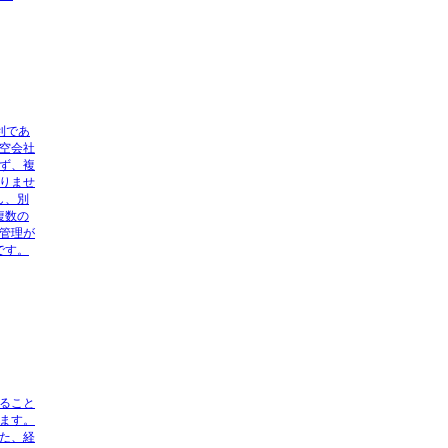
利であ
空会社
ず、複
りませ
し、別
複数の
管理が
です。
ること
ます。
た、経