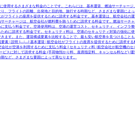
定するために使用するさまざまな料金のことです。これらには、基本運賃、燃油サーチャージ
なり、フライトの距離、出発地と目的地、旅行する時期など、さまざまな要因によっ
社がフライトの座席を提供するために請求する料金です。基本運賃は、航空会社の運
油サーチャージは、航空会社が燃料費を賄うために請求する料金です。燃油サーチャ
めに支払う料金です。空港使用料は、空港の運営コスト、セキュリティ、インフラ整
るために請求する料金です。セキュリティ料は、空港のセキュリティ対策の強化に使
できます。また、運賃構成要素を比較することで、最も安い航空券を見つけることも
明 ||---|---|| 基本運賃 | 航空会社がフライトの座席を提供するために請求する料金
航空会社が空港を利用するために支払う料金 || セキュリティ料 | 航空会社が航空機の
サービスに対して請求する料金 (手荷物預かり料、座席指定料、キャンセル料など) |
時期など、さまざまな要因によって異なります。