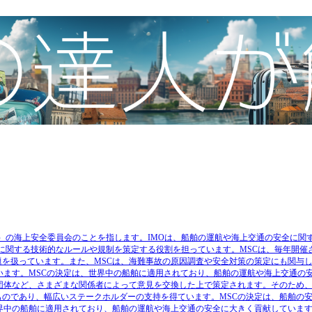
際海事機関（IMO）の海上安全委員会のことを指します。IMOは、船舶の運航や海上交通の安全に関
全に関する技術的なルールや規制を策定する役割を担っています。MSCは、毎年開催
を扱っています。また、MSCは、海難事故の原因調査や安全対策の策定にも関与
います。MSCの決定は、世界中の船舶に適用されており、船舶の運航や海上交通の
団体など、さまざまな関係者によって意見を交換した上で策定されます。そのため、
のであり、幅広いステークホルダーの支持を得ています。MSCの決定は、船舶の
界中の船舶に適用されており、船舶の運航や海上交通の安全に大きく貢献していま