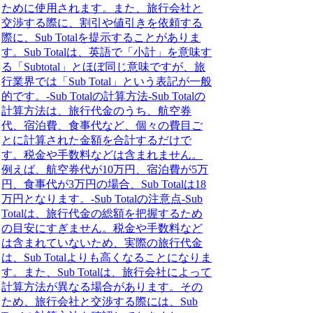
ために使用されます。また、旅行会社と
交渉する際に、割引や値引きを依頼する
際に、Sub Totalを提示することがありま
す。Sub Totalは、英語で「小計」を意味す
る「Subtotal」とほぼ同じ意味ですが、旅
行業界では「Sub Total」という表記が一般
的です。-Sub Totalの計算方法-Sub Totalの
計算方法は、旅行代金のうち、航空券
代、宿泊費、食事代など、個々の費目ご
とに計算された金額を合計するだけで
す。税金や手数料などは含まれません。
例えば、航空券代が10万円、宿泊費が5万
円、食事代が3万円の場合、Sub Totalは18
万円となります。-Sub Totalの注意点-Sub
Totalは、旅行代金の総額を把握するため
の目安にすぎません。税金や手数料など
は含まれていないため、実際の旅行代金
は、Sub Totalよりも高くなることになりま
す。また、Sub Totalは、旅行会社によって
計算方法が異なる場合があります。その
ため、旅行会社と交渉する際には、Sub