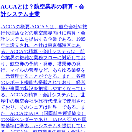
ACCAとは？航空業界の精算・会
計システム企業
-ACCAの概要-ACCAとは、航空会社や旅
行代理店などの航空業界向けに精算・会
計システムを提供する企業である。1985
年に設立され、本社は東京都港区にあ
る。ACCAの精算・会計システムは、航
空業界の複雑な業務フローに対応してお
り、航空券の予約・発券、搭乗券の発
行、マイルの管理など、あらゆる業務を
一元管理することができる。また、各種
のレポート機能も搭載されており、経営
陣が事業の状況を把握しやすくなってい
る。ACCAの精算・会計システムは、世
界中の航空会社や旅行代理店で使用され
ており、そのシェアは世界一である。ま
た、ACCAはIATA（国際航空運送協会）
の公認ベンダーであり、IATAが定めた国
際基準に準拠したシステムを提供してい
る。ACCAは、航空業界の精算・会計シ