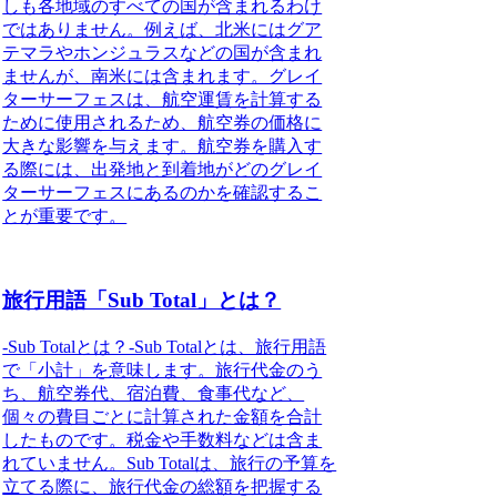
しも各地域のすべての国が含まれるわけ
ではありません。例えば、北米にはグア
テマラやホンジュラスなどの国が含まれ
ませんが、南米には含まれます。グレイ
ターサーフェスは、航空運賃を計算する
ために使用されるため、航空券の価格に
大きな影響を与えます。航空券を購入す
る際には、出発地と到着地がどのグレイ
ターサーフェスにあるのかを確認するこ
とが重要です。
旅行用語「Sub Total」とは？
-Sub Totalとは？-Sub Totalとは、旅行用語
で「小計」を意味します。旅行代金のう
ち、航空券代、宿泊費、食事代など、
個々の費目ごとに計算された金額を合計
したものです。税金や手数料などは含ま
れていません。Sub Totalは、旅行の予算を
立てる際に、旅行代金の総額を把握する