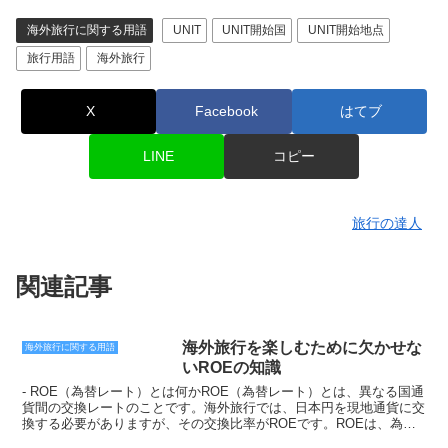
海外旅行に関する用語
UNIT
UNIT開始国
UNIT開始地点
旅行用語
海外旅行
X
Facebook
はてブ
LINE
コピー
旅行の達人
関連記事
海外旅行を楽しむために欠かせな
海外旅行に関する用語
いROEの知識
- ROE（為替レート）とは何かROE（為替レート）とは、異なる国通
貨間の交換レートのことです。海外旅行では、日本円を現地通貨に交
換する必要がありますが、その交換比率がROEです。ROEは、為替
市場で決定されます。為替市場は、世界中の通貨を売買する市場で、