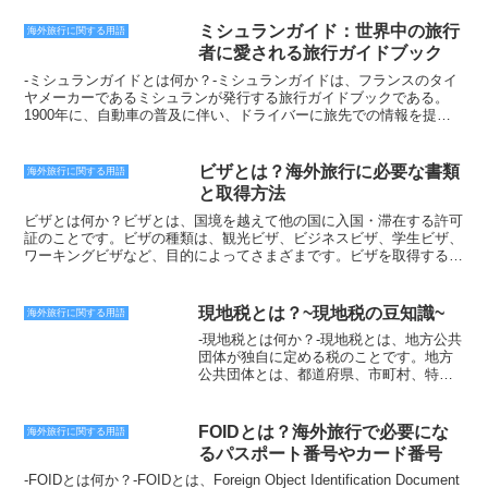
常に変動しています。変動する理由は、経済情勢、政治情勢、金利な
ど、さまざまな要因が考えられます。そのため、海外旅行に行く前
ミシュランガイド：世界中の旅行
海外旅行に関する用語
に、ROEを調べておくことが大切です。ROEが低いと、日本円を現
者に愛される旅行ガイドブック
地通貨に交換する際に、より多くの日本円が必要になります。逆に、
ROEが高いと、日本円を現地通貨に交換する際に、より少ない日本
-ミシュランガイドとは何か？-ミシュランガイドは、フランスのタイ
円で済みます。ROEは、海外旅行の費用に大きな影響を与えるた
ヤメーカーであるミシュランが発行する旅行ガイドブックである。
め、事前に調べておくことが大切です。- ROEの変動要因ROEは、さ
1900年に、自動車の普及に伴い、ドライバーに旅先での情報を提供
まざまな要因によって変動しています。その中でも、最も大きな影響
することを目的として創刊された。当初はフランス国内の情報を中心
を与える要因は、以下の3つです。・経済情勢・政治情勢・金利経済
に掲載していたが、後に国外にも進出し、現在では世界各国を網羅し
情勢が不安定になると、その国の通貨は売られやすくなります。する
ている。ミシュランガイドの特徴は、その厳格な評価基準にある。各
ビザとは？海外旅行に必要な書類
海外旅行に関する用語
と、ROEが上昇して、その国の通貨は安くなります。逆に、経済情
レストランやホテルは、ミシュランの調査員によって匿名で訪問さ
と取得方法
勢が安定すると、その国の通貨は買われやすくなります。すると、
れ、食事やサービス、雰囲気などをもとに評価される。評価は星の数
ROEが下落して、その国の通貨は高くなります。政治情勢が不安定
で表され、最高は三つ星である。三つ星を獲得したレストランは、世
ビザとは何か？ビザとは、国境を越えて他の国に入国・滞在する許可
になると、その国の通貨は売られやすくなります。すると、ROEが
界最高峰のレストランと称される。ミシュランガイドは、その権威あ
証のことです。ビザの種類は、観光ビザ、ビジネスビザ、学生ビザ、
上昇して、その国の通貨は安くなります。逆に、政治情勢が安定する
る評価から、世界中の旅行者に愛されている。また、美食家やレスト
ワーキングビザなど、目的によってさまざまです。ビザを取得するに
と、その国の通貨は買われやすくなります。すると、ROEが下落し
ラン経営者にとっても、重要な情報源となっている。ミシュランガイ
は、申請書類を大使館や領事館に提出する必要があります。ビザの有
て、その国の通貨は高くなります。金利が上昇すると、その国の通貨
ドに掲載されることは、レストランにとって大きなステータスであ
効期間は、ビザの種類によって異なりますが、通常は30日から90日
は買われやすくなります。すると、ROEが下落して、その国の通貨
り、予約が殺到することが多い。しかし、ミシュランガイドには批判
です。ビザが必要な国と不要な国ビザが必要な国は、世界には100カ
現地税とは？~現地税の豆知識~
海外旅行に関する用語
は高くなります。逆に、金利が下落すると、その国の通貨は売られや
もある。評価基準が厳しすぎるという意見や、掲載料を支払えば評価
国以上あります。日本人がビザなしで入国できる国は、約60カ国で
-現地税とは何か？-現地税とは、地方公共
すくなります。すると、ROEが上昇して、その国の通貨は安くなり
が甘くなるという疑惑などが指摘されている。また、ミシュランガイ
す。ビザが必要な国に入国するには、ビザを取得する必要がありま
団体が独自に定める税のことです。地方
ます。
ドが掲載するレストランは、高級店や有名店に偏りがちであり、庶民
す。ビザの種類は、観光ビザ、ビジネスビザ、学生ビザ、ワーキング
公共団体とは、都道府県、市町村、特別
的なレストランは掲載されにくいという批判もある。こうした批判は
ビザなど、目的によってさまざまです。ビザの申請方法ビザの申請方
区のことです。地方公共団体は、その運
あるものの、ミシュランガイドは依然として世界で最も権威のある旅
法は、国によって異なります。一般的には、申請書類を大使館や領事
営に必要な財源を確保するため、住民や
行ガイドブックのひとつである。毎年、新しい版が発行され、世界中
館に提出する必要があります。申請書類には、パスポート、写真、申
事業者に対して現地税を課しています。
の旅行者に旅先での情報を提供している。
請書、ビザ申請料などが含まれます。ビザの申請には、時間がかかる
FOIDとは？海外旅行で必要にな
海外旅行に関する用語
現地税には、住民税、事業税、固定資産
場合がありますので、早めに申請することが大切です。ビザの種類ビ
るパスポート番号やカード番号
税、自動車税、軽自動車税、たばこ税、
ザの種類は、観光ビザ、ビジネスビザ、学生ビザ、ワーキングビザな
酒税、ガソリン税、入湯税、宿泊税な
-FOIDとは何か？-FOIDとは、Foreign Object Identification Document
ど、目的によってさまざまです。観光ビザは、観光目的で入国する人